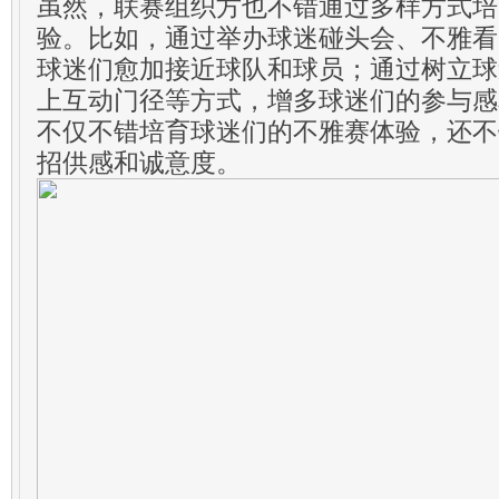
虽然，联赛组织方也不错通过多样方式培
验。比如，通过举办球迷碰头会、不雅看
球迷们愈加接近球队和球员；通过树立球
上互动门径等方式，增多球迷们的参与感
不仅不错培育球迷们的不雅赛体验，还不
招供感和诚意度。