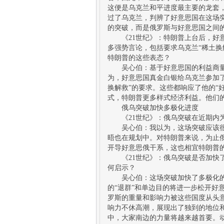
这便是乌克兰和平进度最主要的龙套
过了乌克兰，判辨了好意思国在这场
的突破，而是俄罗斯与好意思国之间
《21世纪》：特朗普上台后，好意
多强势言论，包括要求乌克兰“稀土换解
特朗普的这些表态？
吴心伯：基于好意思国的利益商量
为，好意思国真金白银给乌克兰参加
换解救”的要求。这些都响应了他的“
式，特朗普更多样式经济利益。他们
俄乌突破加快多极化进度
《21世纪》：俄乌突破在近期内为
吴心伯：我以为，这场突破应该很
晤也在规划中。对特朗普来说，为止
开导好意思俄干系，这也相宜特朗普
《21世纪》：俄乌突破是否加快了
何启示？
吴心伯：这场突破加快了多极化的
的“退群”和单边目的将进一步松开好
罗斯的重量和影响力被这些国度从头意志
响力不休高潮，展现出了独到的地位
中，大家南边的力量将越来越首要。