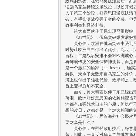
政局的悠扬。在俄乌突破爆发后，好
读励乌克兰持续这场战役，以松开俄
入了第三个阶段，好意思国澈底认清
破，有望饰演战役罢了者的变装。但
政事利益和经济利益。
跨大泰西伙伴干系出现严重裂痕
《21世纪》：俄乌突破爆发后好意
吴心伯：欧洲在俄乌突破中受到严
时势让欧洲白白付出了代价。咫尺，
言权；二是战后安排不会对欧洲成心
再饰演传统的安全保护神变装，而是
是一个澈底的输家（net loser
解救，秉承了无数来自乌克兰的外侨
济上也付出了雄壮代价。效果却是，
旨上变得愈加不安全。
如今，跨大泰西伙伴干系已经出现
落泪。欧洲对好意思国的依赖相配热
洲都有加强战术自主的心愿，但执行
想的改日，这都会是一个鸡犬相闻的
《21世纪》：尽管海外社会屡次号
要龙套是什么？
吴心伯：在拜登政府技巧，好意思
替，因此，一直反对乌克兰与俄罗斯