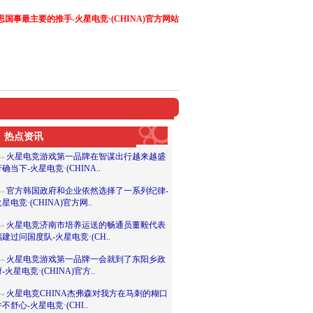
思国事最主要的推手-火星电竞·(CHINA)官方网站
热点资讯
火星电竞游戏第一品牌在智谋出行越来越盛
>>
确当下-火星电竞·(CHINA..
官方韩国政府和企业依然选择了一系列纪律-
>>
星电竞·(CHINA)官方网..
火星电竞济南市培养运送的畅通员董毅代表
>>
福建过问国度队-火星电竞·(CH..
火星电竞游戏第一品牌一会就到了东阳乡政
>>
-火星电竞·(CHINA)官方..
火星电竞CHINA杰弗森对我方在马刺的糊口
>>
不舒心-火星电竞·(CHI..