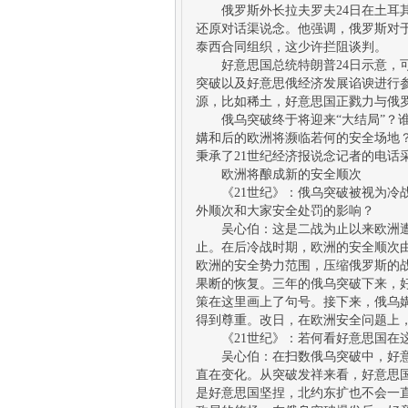
俄罗斯外长拉夫罗夫24日在土耳其
还原对话渠说念。他强调，俄罗斯对
泰西合同组织，这少许拦阻谈判。
好意思国总统特朗普24日示意，可
突破以及好意思俄经济发展谄谀进行
源，比如稀土，好意思国正戮力与俄
俄乌突破终于将迎来“大结局”？谁
媾和后的欧洲将濒临若何的安全场地？
秉承了21世纪经济报说念记者的电话
欧洲将酿成新的安全顺次
《21世纪》：俄乌突破被视为冷战
外顺次和大家安全处罚的影响？
吴心伯：这是二战为止以来欧洲遭
止。在后冷战时期，欧洲的安全顺次
欧洲的安全势力范围，压缩俄罗斯的
果断的恢复。三年的俄乌突破下来，好
策在这里画上了句号。接下来，俄乌
得到尊重。改日，在欧洲安全问题上
《21世纪》：若何看好意思国在这
吴心伯：在扫数俄乌突破中，好意
直在变化。从突破发祥来看，好意思
是好意思国坚捏，北约东扩也不会一直