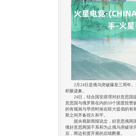
2月24日是俄乌突破爆发三周年。这
积极迹象。
24日，结合国安搭理对好意思国提
意思国与俄罗斯在内的10个国度投赞
的有规画与早些时候在联大提倡的有
斯之间齐备捏久和平。
据央视新闻报说念，好意思俄两国官
俄好意思两国干系和为止俄乌突破张开
后，两边初度开展的后续酌量。