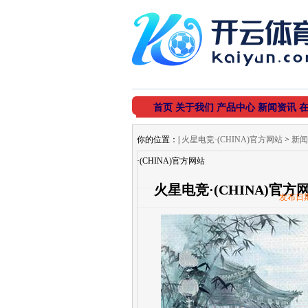
首页
关于我们
产品中心
新闻资讯
你的位置：
|
火星电竞·(CHINA)官方网站
>
新闻
·(CHINA)官方网站
火星电竞·(CHINA)官
发布日期：