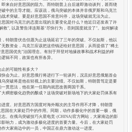
，即来自好意思国的阻力。而特朗普上台后速即激动谈判，甚而绕
突破中的主导才能。应该说，俄乌突破的本体并非俄罗斯和乌克兰
的战术突破。要是好意思国不肯意叫停，这场突破就无法为止。
思国对乌克兰的态度出现的主要变化是什么？他近日还发表了许
救”, 以及警告泽连斯基“尽快行为，否则国度就没了”。如何解读
，特朗普伏击但愿为止这场延宕了三年的突破。不仅如斯，他以
了无数资金，乌克兰应该把这些钱还给好意思国，从而提倡了“稀土
好意思国优先”治国理念。有别于拜登对地缘政事和战术利益的样
的逻辑不同，政策也有所各异。
止的可能性有多大？
快会为止。好意思俄行将进行下一轮谈判，况且好意思俄魁首会
俄乌突破将是他在轻视上的主要治绩。不仅如斯，特朗普笃定是要
的一贯思法，他在第一任期内就思改善两国干系。
大稠密极化趋势的酿成？这场突破对新场地下的大家处罚体系有
进度。好意思西方国度对海外顺次的主导作用不才降，特朗普
意思国在大家处罚中的作用。同期，动作多极化中的首要一极，俄
。在俄乌突破技巧火星电竞·(CHINA)官方网站，大家南边的影
和影响力，成为激动多极化进度的首要力量。今后，在大家处罚
动作大家南边中的一员，中国正在鼎力激动这一进度。