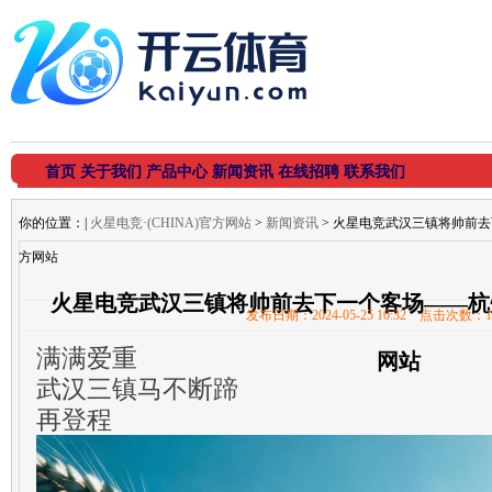
首页
关于我们
产品中心
新闻资讯
在线招聘
联系我们
你的位置：
|
火星电竞·(CHINA)官方网站
>
新闻资讯
> 火星电竞武汉三镇将帅前去下
方网站
火星电竞武汉三镇将帅前去下一个客场——杭州-
发布日期：2024-05-25 10:32 点击次数：1
满满爱重
网站
武汉三镇马不断蹄
再登程