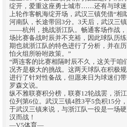
绽开，爱重这座勇士城市……还有与球迷
上轮作客帆海绽开场，武汉三镇凭借“相助
河南队，长途带回3分。3天后，武汉三
——杭州，挑战浙江队。畅通客场作战，
场比赛备战时辰并不充裕，因此球队历练
期也就浙江队的特色进行了分析，并在历
怕火组所吩咐政策。”
“两连客的比赛相隔时辰不久，这关于咱
况齐是极大的挑战。这两天球队在积极规
进行了针对性备战，但愿来日为球迷们带
罗森文说。
纵不雅联赛积分榜，联赛12轮战罢，浙江队
位列第6位。武汉三镇4胜3平5负积15分
于武汉三镇来说，与浙江队一役是一场硬
汉而战！
—V5体育—