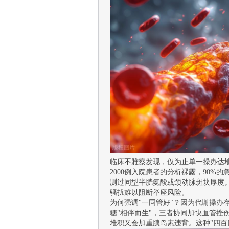
临床不雅察发现，仅为止单一操办达地
2000例入院患者的分析裸露，90
测过同型半胱氨酸或颈动脉斑块厚度。
骚扰难以阻断举座风险。
为何强调"一同管好"？因为代谢操办
糖"相伴而生"，三者协同加快血管挫
堆积又会加重胰岛素违背。这种"四百