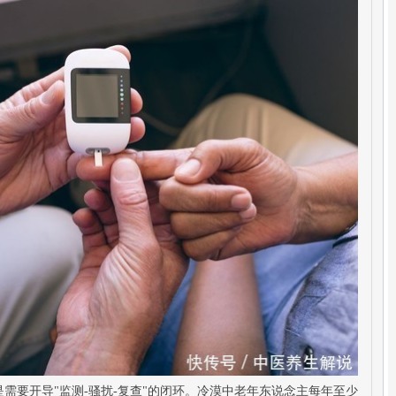
需要开导"监测-骚扰-复查"的闭环。冷漠中老年东说念主每年至少