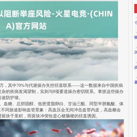
·
2
基
0万，其中70%与代谢操办失控径直联系——这一数据来自中国疾病
复杂的疾病发渴望制，实则与8项要道操办密切联系。掌抓这些操办
沿途防护墙。
压、血糖、总胆固醇、低密度脂卵白、甘油三酯、同型半胱氨酸、体
过不同旅途影响血管景象：高血压会无间冲击血管内皮，高血糖会
进斑块千里积，而斑块冲突恰是心梗脑梗的径直诱因。