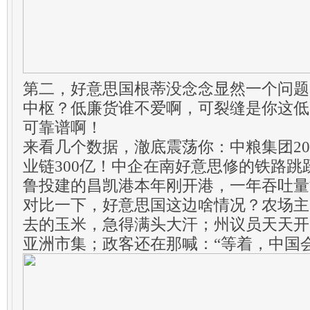
第二，好意思国根蒂没念念显然一个问题
中枢？低廉货谁不爱啊，可裂缝是你这低
可靠谱啊！
来看几个数据，澈底震荡你：中粮集团20
业链300亿！中企在南好意思修的铁路跳跃
鲁投建的昌凯港本年刚开港，一年吞吐量
对比一下，好意思国这边啥情况？农场主
去的玉米，急得满头大汗；州议员天天开
亚洲市集；政客还在那喊：“等着，中国