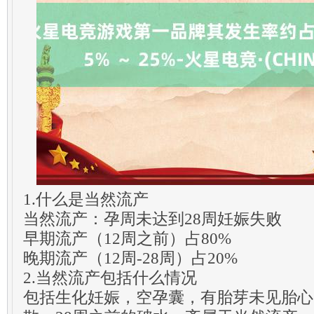
1.什么是当然流产
当然流产：孕周未达到28周妊娠失败
早期流产（12周之前）占80%
晚期流产（12周-28周）占20%
2.当然流产包括什么情况
包括生化妊娠，空孕囊，有胎芽未见胎心