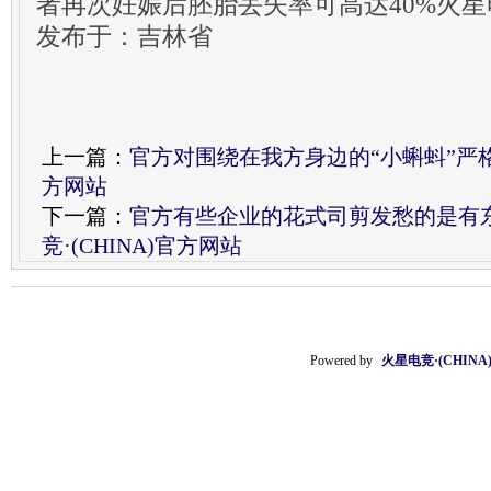
者再次妊娠后胚胎丢失率可高达40%火
发布于：吉林省
上一篇：
官方对围绕在我方身边的“小蝌蚪”严格审
方网站
下一篇：
官方有些企业的花式司剪发愁的是有
竞·(CHINA)官方网站
Powered by
火星电竞·(CHIN