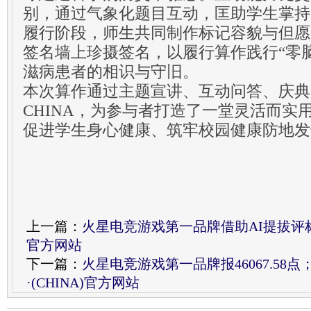
别，通过气象化题目互动，匡助学生掌持
履行阶段，师生共同制作标记容貌与但愿
签名墙上珍摄签名，以履行算作践行“零
滋病患者的相识与守旧。
本次算作通过主题宣讲、互动问答、庆典
CHINA，为参与者打造了一堂灵活而实
促进学生身心健康、筑牢校园健康防地发
上一篇：
火星电竞游戏第一品牌借助AI提拔评标系
官方网站
下一篇：
火星电竞游戏第一品牌报46067.58点；
·(CHINA)官方网站