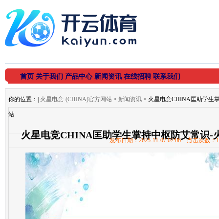
首页
关于我们
产品中心
新闻资讯
在线招聘
联系我们
你的位置：
|
火星电竞·(CHINA)官方网站
>
新闻资讯
> 火星电竞CHINA匡助学生掌
站
火星电竞CHINA匡助学生掌持中枢防艾常识-火星
发布日期：2025-11-07 07:06 点击次数：1