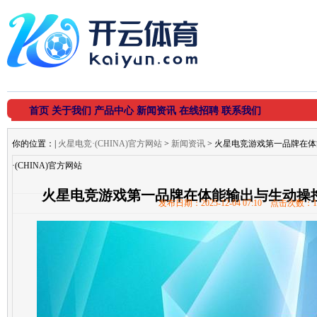
首页
关于我们
产品中心
新闻资讯
在线招聘
联系我们
你的位置：
|
火星电竞·(CHINA)官方网站
>
新闻资讯
> 火星电竞游戏第一品牌在
·(CHINA)官方网站
火星电竞游戏第一品牌在体能输出与生动操
发布日期：2025-12-04 07:10 点击次数：1
·(CHINA)官方网站