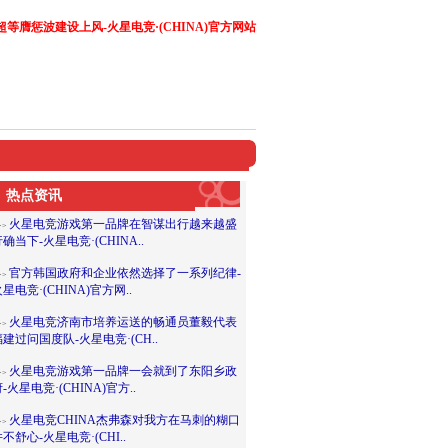
的超等膺惩波建设上风-火星电竞·(CHINA)官方网站
热点资讯
火星电竞游戏第一品牌在智谋出行越来越盛
>>
确当下-火星电竞·(CHINA..
官方韩国政府和企业依然选择了一系列纪律-
>>
星电竞·(CHINA)官方网..
火星电竞济南市培养运送的畅通员董毅代表
>>
福建过问国度队-火星电竞·(CH..
火星电竞游戏第一品牌一会就到了东阳乡政
>>
-火星电竞·(CHINA)官方..
火星电竞CHINA杰弗森对我方在马刺的糊口
>>
不舒心-火星电竞·(CHI..