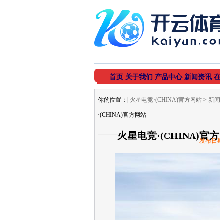
首页
关于我们
产品中心
新闻资讯
你的位置：
|
火星电竞·(CHINA)官方网站
>
新闻
·(CHINA)官方网站
火星电竞·(CHINA)
发布日期：