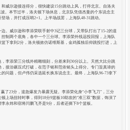
和威尔逊接连得分，很快建设15分跳动上风，打停北京。自洛夫
膺惩波。本节过半，洛夫顿下场休息，北京队凭借杰曼的个东说念主
场，并打成压哨2+1。上半场战罢，上海队48-31跳动。
边。威尔逊和李添荣联手射中3记三分球，又带队打出了15-2的遑
，控制两个底角，各中一个三分球。李添荣外线远投回报，上海队
蒙篮下拿到2分，洛夫顿效仿诺维斯基，金鸡孤独后仰跳投打进，上
，李添荣三分线外精雕细刻，分差来到30分以上。天然大比分跳
劲，接洽碾压式打破，在范子铭和范依铭头上得分。专门旨真谛的
的问题，但卢伟仍采选延长换东说念主。最终，上海队96-73拿下
了赢了23分，遑急爆发力暴露无疑。李添荣化身“小李飞刀”，三分
夫顿上场扭转时事，得到18分9篮板10助攻的“准三双”数据，饰演了
偰李永炜和宿将闫鹏飞齐是9分，后者还摘下8个篮板。