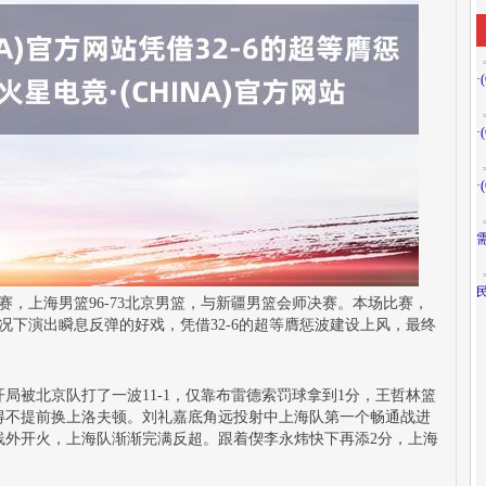
·
·
·
需
决赛，上海男篮96-73北京男篮，与新疆男篮会师决赛。本场比赛，
情况下演出瞬息反弹的好戏，凭借32-6的超等膺惩波建设上风，最终
局被北京队打了一波11-1，仅靠布雷德索罚球拿到1分，王哲林篮
得不提前换上洛夫顿。刘礼嘉底角远投射中上海队第一个畅通战进
线外开火，上海队渐渐完满反超。跟着偰李永炜快下再添2分，上海