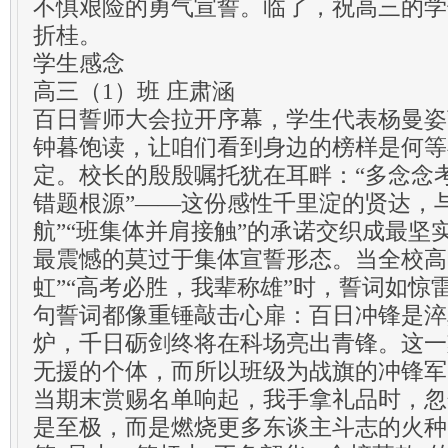
不惧艰险的勇气宣誓。临了，祝高三的学
折桂。
学生感念
高三（1）班 庄肃涵
百日誓师大会拉开序幕，学生代表杨曼姿
钟暮饱读，让咱们看到身边的榜样是何等
定。校长的殷殷嘱托犹在耳畔：“多念念
错题根源”——这份感性千里淀的贤达，
航”“班集体并肩接触”的承诺交织成最坚
最震憾的莫过于集体宣誓形态。当全校高
虹”“高考必胜，我辈称雄”时，誓词如惊
句誓词都像重锤敲击心扉：百日冲锋是淬
炉，千日砺剑终将在科场亮出青锋。这一
无援的个体，而所以班级为战旗的冲锋军
当期末赏赐名单响起，我手拿礼品时，忽
是至极，而是燃烧更多东谈主斗志的火种