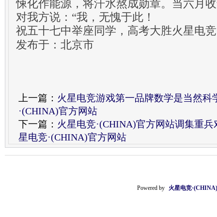
悚化作能源，将汗水熬成勋章。当六月收
对我方说：“我，无愧于此！
祝五十七中举座同学，高考大胜火星电竞C
发布于：北京市
上一篇：
火星电竞游戏第一品牌数学是当然科
·(CHINA)官方网站
下一篇：
火星电竞·(CHINA)官方网站调集重
星电竞·(CHINA)官方网站
Powered by
火星电竞·(CHIN