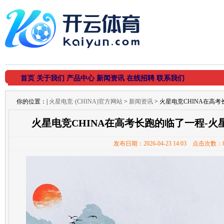
首页
关于我们
产品中心
新闻资讯
在线招聘
联系我们
你的位置：
|
火星电竞·(CHINA)官方网站
>
新闻资讯
> 火星电竞CHINA在高考
火星电竞CHINA在高考长跑的临了一程-火星电
发布日期：2026-04-23 14:03 点击次数：