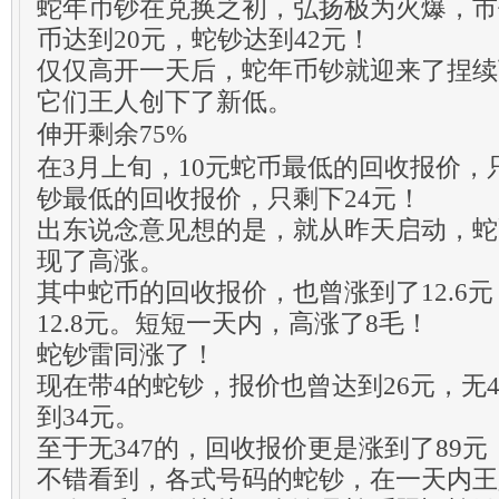
蛇年币钞在兑换之初，弘扬极为火爆，市
币达到20元，蛇钞达到42元！
仅仅高开一天后，蛇年币钞就迎来了捏续
它们王人创下了新低。
伸开剩余75%
在3月上旬，10元蛇币最低的回收报价，只剩
钞最低的回收报价，只剩下24元！
出东说念意见想的是，就从昨天启动，蛇
现了高涨。
其中蛇币的回收报价，也曾涨到了12.6
12.8元。短短一天内，高涨了8毛！
蛇钞雷同涨了！
现在带4的蛇钞，报价也曾达到26元，无4的
到34元。
至于无347的，回收报价更是涨到了89元
不错看到，各式号码的蛇钞，在一天内王