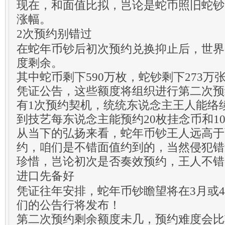
现在，和面值比拟，岂论是蛇币照旧蛇钞
涨幅。
2次预约别错过
在蛇年币钞后初次预约兑换抑止后，世界
度剩余。
其中蛇币剩下590万枚，蛇钞剩下273万
凭证公告，这些额度将组织进行第二次预
有1次预约契机，统统东说念主王人能络
到技艺每东说念主能预约20枚挂念币和1
从当下的弘扬来看，蛇年币钞王人远高于
约，咱们是不错面值约到的，当然侵犯错
珍惜，岂论初次是否奏效预约，王人不错
进口先备好
凭证往年安排，蛇年币钞瞻望将在3月或
们的公告行将发布！
第二次预约剩余额度未几，预约难度会比