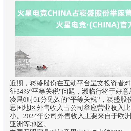
近期，崧盛股份在互动平台呈文投资者对
征34%“平等关税”问题，濒临行将于好意
凌晨0时01分见效的“平等关税”，崧盛
思国地区外售收入占公司举座营业收入比
小。2024年公司外售收入主要来自于欧
亚洲等地区。