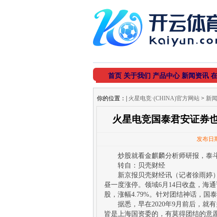
首页
关于我们
产品中心
新闻资讯
你的位置：
|
火星电竞·(CHINA)官方网站
>
新
火星电竞国泰君安证券也高收
发布日期：
炒股就看金麒麟分析师研报，泰斗
转自：贝壳财经
新京报贝壳财经讯（记者徐雨婷）6
昼一度涨停。领域6月14日收盘，海通证券
股，涨幅4.79%。针对团结神话，
据悉，早在2020年9月前后，就有
皆是上海国资委的，有莫得团结的意