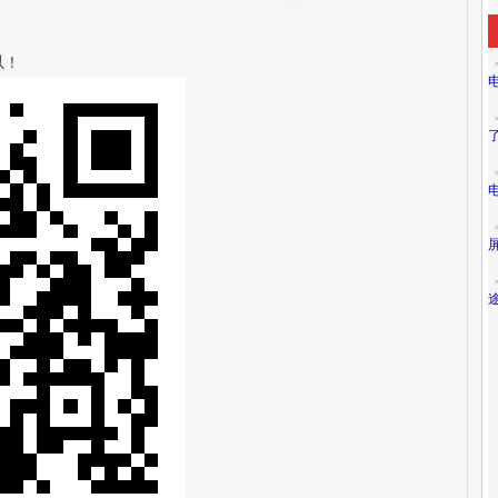
以！
电
电
屏
途