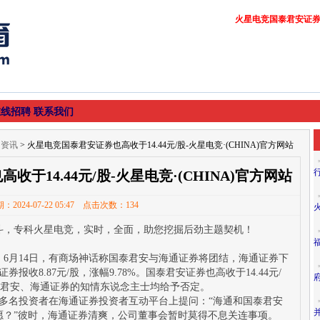
火星电竞国泰君安证券也高
在线招聘
联系我们
闻资讯
> 火星电竞国泰君安证券也高收于14.44元/股-火星电竞·(CHINA)官方网站
行
于14.44元/股-火星电竞·(CHINA)官方网站
2024-07-22 05:47 点击次数：134
火
，专科火星电竞，实时，全面，助您挖掘后劲主题契机！
月14日，有商场神话称国泰君安与海通证券将团结，海通证券下
报收8.87元/股，涨幅9.78%。国泰君安证券也高收于14.44元/
府
国泰君安、海通证券的知情东说念主士均给予否定。
多名投资者在海通证券投资者互动平台上提问：“海通和国泰君安
并
愿？”彼时，海通证券清爽，公司董事会暂时莫得不息关连事项。