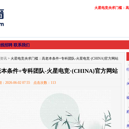
火星电竞央求门槛：高老
在线招聘
联系我们
资讯
> 火星电竞央求门槛：高老本条件+专科团队-火星电竞·(CHINA)官方网站
行
条件+专科团队-火星电竞·(CHINA)官方网站
2026-06-02 07:55 点击次数：113
火
府
并