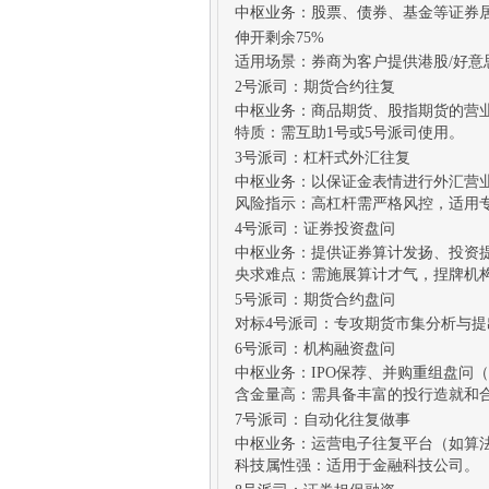
中枢业务：股票、债券、基金等证券
伸开剩余75%
适用场景：券商为客户提供港股/好意
2号派司：期货合约往复
中枢业务：商品期货、股指期货的营
特质：需互助1号或5号派司使用。
3号派司：杠杆式外汇往复
中枢业务：以保证金表情进行外汇营业
风险指示：高杠杆需严格风控，适用
4号派司：证券投资盘问
中枢业务：提供证券算计发扬、投资
央求难点：需施展算计才气，捏牌机
5号派司：期货合约盘问
对标4号派司：专攻期货市集分析与提
6号派司：机构融资盘问
中枢业务：IPO保荐、并购重组盘问
含金量高：需具备丰富的投行造就和
7号派司：自动化往复做事
中枢业务：运营电子往复平台（如算
科技属性强：适用于金融科技公司。