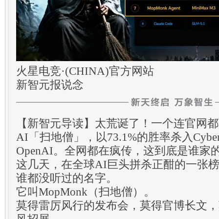
火星电竞·(CHINA)官方网站
新智元报说念
【新智元导读】太荒诞了！一个连官网都
AI「扫地僧」，以73.1%的胜率杀入Cyb
OpenAI。全网都在疯传，这到底是谁家
这几天，在全球AI巨头拼杀正酣的一张
谁都没听过的名字。
它叫MopMonk（扫地僧）。
莫得雷厉风行的发布会，莫得官博长文，
风招展。