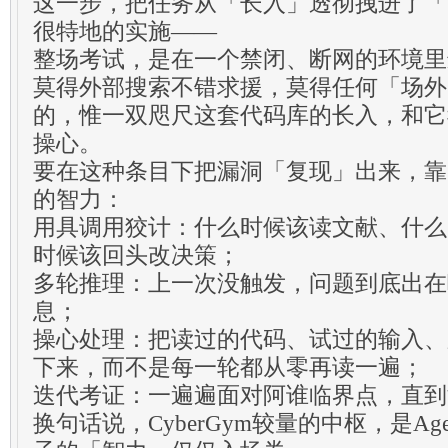
这一步，把任务从「长入」透彻拽进了「
很特地的实施——
整场考试，是在一个禁闭、断网的环境里
莫得外部搜索不错求援，莫得任何「场外
的，惟一双咫尺这套代码库的长入，和它
操心。
要在这种条目下把漏洞「复现」出来，靠
的智力：
用具调用狡计：什么时候该读文献、什么
时候该回头改决策；
多轮推理：上一次没触发，问题到底出在
息；
操心处理：把读过的代码、试过的输入、
下来，而不是每一轮都从零再读一遍；
迭代考证：一遍遍面对阿谁临界点，直到
换句话说，CyberGym较量的中枢，是Ag