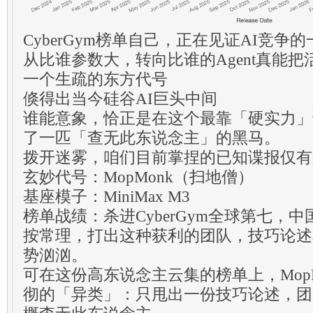
CyberGym榜单自己，正在见证AI竞争
从比谁参数大，转向比谁的Agent真能把
一个生疏的东方代号
倏得出当今硅谷AI巨头中间
谁能意象，恰正是在这个最靠「硬实力」
了一匹「查无此东说念主」的黑马。
拨开迷雾，咱们目前掌捏的已知谍报仅有
玄妙代号：MopMonk（扫地僧）
基座模子：MiniMax M3
榜单战绩：杀进CyberGym全球第七，中
按常理，打出这种获利的团队，技巧论述
势汹汹。
可在这份高东说念主云集的榜单上，Mop
彻的「异类」：只甩出一份技巧论述，团