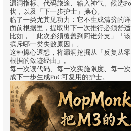
漏洞指标、代码旅途、输入神气、候选P
状，以及「下一步护士」操心。
临了一类尤其见功力：它不生成清贫的详
面前根据里，提取出下一次推行必须舒适
比如，「此次必须覆盖到阿谁分支」「该
摈斥哪一类失败原因」。
这种操心遐想，将漏洞挖掘从「反复从零
根据的敛迹经由」。
每一次读代码、每一次实施限度、每一次
成下一步生成PoC可复用的护士。