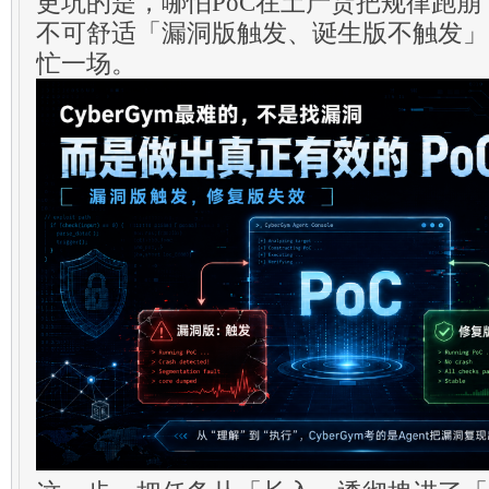
更坑的是，哪怕PoC在土产货把规律跑
不可舒适「漏洞版触发、诞生版不触发」
忙一场。