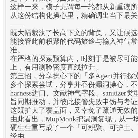
这样一来，模子无谓每一轮都从新重读所
从这份结构化操心里，精确调出当下最关
——
既大幅裁汰了长高下文的背负，又让候选
能接管此前积聚的代码旅途与输入神气常
准。
在严格的探索预算内，时刻于是被尽可能
上，有用测验密度直线拉升。
第三招，分享操心下的「多Agent并行探
多个探索尝试，分享并吞份漏洞操心，不
harness进口、文献神气字段、sanitiz
旨同期推动，并彼此接管失败申饬与考证
这既扩大了覆盖面，又幸免了疏通无效的
由此看出，MopMonk把漏洞复现，从
硬生生重写成了一个「可积聚、可护士、
经由。