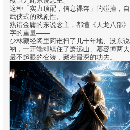
概查无此东说念主。
这种「实力顶配，信息裸奔」的碰撞，自
武侠式的戏剧性。
熟谙金庸的东说念主，都懂《天龙八部》
字的重量——
少林藏经阁里阿谁扫了几十年地、没东说
衲，一开端却镇住了萧远山、慕容博两大
最不起眼的变装，藏着最深的功夫。