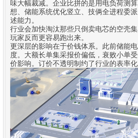
味大幅裁减。企业比拼的是用电负荷测算
想、储能系统优化竖立、技俩全进程委派
述能力。
行业会加快淘汰那些只倒卖电芯的空壳集
玩家反而更容易跑出来。
更深层的影响在于价钱体系。此前储能电
度。大额长单集采报价偏低，衰败小单受
价影响。订价不透明制约了行业的表率化