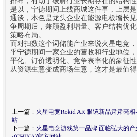
排布，有助于缓解行业长期存在的结构性
是以，宁德期间上线商城这件事，上层是
通谈，本色是龙头企业在能源电板增长见
争周期后，兼顾盈利增量、客户结构优化
策略布局。
而对扫数这个词储能产业来说火星电竞，
乎宁德期间一家企业的营收和行业地位，
平化、订价透明化、竞争表率化的象征性
从资源生意变成商场生意，这才是最值得
上一篇：
火星电竞Rokid AR 眼镜新品肃肃亮相-
站
下一篇：
火星电竞游戏第一品牌 面临弘大的产
·(CHINA)官方网站