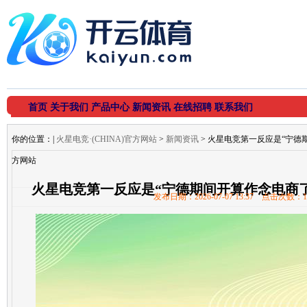
首页
关于我们
产品中心
新闻资讯
在线招聘
联系我们
你的位置：
|
火星电竞·(CHINA)官方网站
>
新闻资讯
> 火星电竞第一反应是“宁德期
方网站
火星电竞第一反应是“宁德期间开算作念电商了”-
发布日期：2026-07-07 13:37 点击次数：1
网站