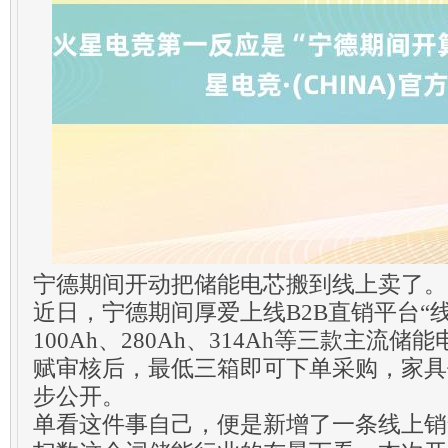
宁德期间开动把储能电芯搬到线上卖了。
近日，宁德期间厚爱上线B2B直销平台“
100Ah、280Ah、314Ah等三款主流
赋审核后，最低三箱即可下单采购，家具
步公开。
单看这件事自己，便是新增了一条线上销