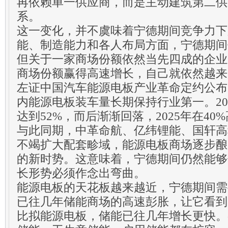
再依赖单一供应商，而是主动建筑第二供
系。
这一变化，并不虞味着宁德期间竞争力下
能、制造能力和各人布局方面，宁德期间
但关于一家商场份额依然当先四成的企业
商场份额赢得高速增长，自己就依然越来
左证中国汽车能源电板产业革命定约公布
内能源电板装车量长期保持行业第一。20
达到52%，而后渐渐回落，2025年在40
与此同期，中革命航、亿纬锂能、国轩高
不竭扩大配套畛域，能源电板商场逐步酿
的新时势。这意味着，宁德期间仍然能够
长形势必须作念出弯曲。
能源电板的天花板越来越近，宁德期间需
已往几年储能商场的高速彭胀，让它看到
比拟能源电板，储能已往几年增长更快。