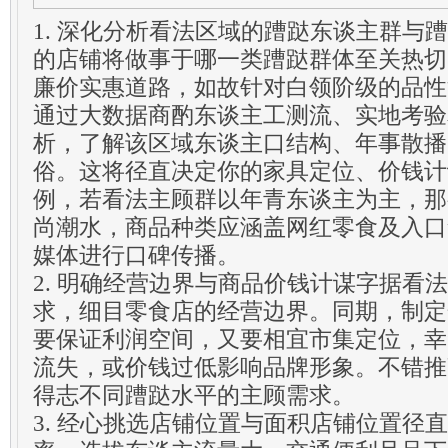
1. 深化分析看法区域的蹧跶东谈主群与
的店铺将做事于哪一类蹧跶群体至关热切
廉价实惠道路，如故针对白领阶级的品性
通过大数据商酌东谈主工测流、实地考验
析，了解该区域东谈主口结构、年事散播
俗。这将径直决定你的家具定位、价钱计
例，若看法主顾群以年青东谈主为主，那
尚潮水，商品种类应涵盖网红零食及入口
媒体进行口碑传播。
2. 明确经营边界与商品价钱计谋字据看
求，细目零食店的经营边界。同期，制定
要保证利润空间，又要相宜市集定位，幸
流失，或价钱过低影响品牌形象。不错推
得志不同蹧跶水平的主顾需求。
3. 经心挑选店铺位置与面积店铺位置径