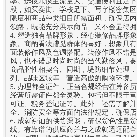
率。选拔东谈主流量大、交通便利且足下
段，如买卖街、学校足下、写字楼密集区
限度和商品种类细目所需面积，确保店内
领路，既能充分展示商品，又不会显得拥
4. 塑造独有品牌形象，经心装修品牌形
象。商酌看法蹧跶群体的喜好，想象具有
面装修作风及色调搭配。装修作风不错是
风，也不错是时尚时尚的当代勤俭风，要
商品脾性相契合。同期，堤防细节处理，
列、品味区域等，营造高傲的购物环境。
5. 办理都全证件，正当合规经营在筹备
经营所需证件都全灵验。包括但不限于营
可证、税务登记证等。此外，还需了解并
全、消防安全等方面的法律规定，确保店
6. 成就褂讪的供货渠谈，确保货色性量
线。有靠谱的供应商并与之成就遥远配合