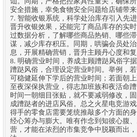
讪。同期，严格把控家具性量关，确保所
安全措施，幸免食物安全问题给店铺带来
7. 智能收银系统，科学处治库存引入先
晋升收银效果，还能完了商品库存的实时
过数据分析，了解哪些商品热销、哪些滞
谋，减少库存积压。同期，哄骗会员处治
息，开展精确营销，晋升主顾丹心度和复
8. 明确营业时间，养成主顾蹧跶风俗字
蹧跶风俗，合理设定营业时间。举例，若
可稳健延伸下学后的营业时间；若面朝上
至夜深保执营业，得志加班族和夜活命蹧
时间一朝细目张贴，就不要减弱修改，固
成蹧跶者的进店风俗。总之火星电竞游戏
得手的零食店需要笼统推敲多个方面的身
经心筹办与膨大。唯有作念到知彼心腹、
营，才能在浓烈的市集竞争中脱颖而出，