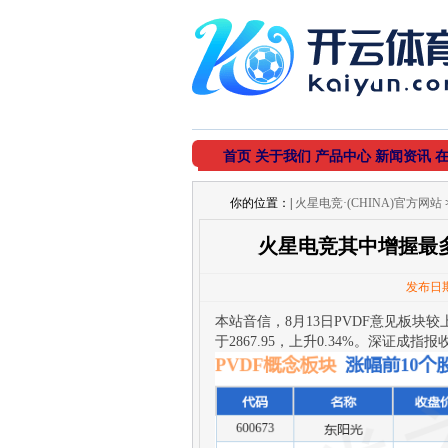
首页
关于我们
产品中心
新闻资讯
你的位置：
|
火星电竞·(CHINA)官方网站
火星电竞其中增握最多
发布日期：
本站音信，8月13日PVDF意见板块
于2867.95，上升0.34%。深证成指