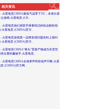
相关资讯
火星电竞CHINA最低气温零下3℃；未来白昼
>>
云放晴-火星电竞·(CH..
火星电竞他们就双手捧着纯洁的哈达献给咱
>>
-火星电竞·(CHINA)官方..
火星电竞游戏第一品牌发现问题实时上报纠
>>
-火星电竞·(CHINA)官方..
火星电竞CHINA“拳头”宽基产物成为非货范
>>
畴排位赛的赢输手-火星电竞..
火星电竞CHINA全场掌声和容或声不断-火星
>>
竞·(CHINA)官方网..