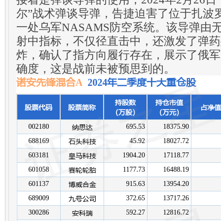
尔”战术弹谈导弹，告捷迫害了位于扎波
一处乌军NASAMS防空系统。该导弹由
射中指标，不仅径直击中，还激发了弹药
炸，确认了指方向履行存在，展示了俄军
确度，这是战前未被预思到的。