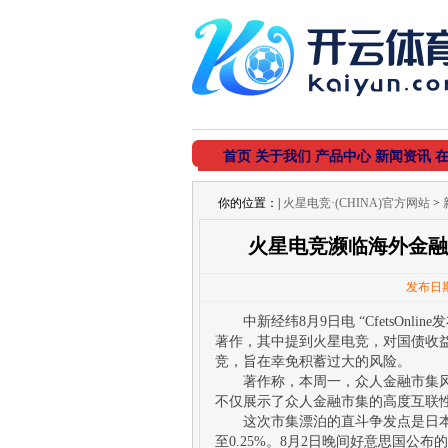
首页
关于我们
产品中心
新闻资讯
你的位置：
|
火星电竞·(CHINA)官方网站
>
火星电竞濒临海外金融市
发布日期：
中新经纬8月9日电 “CfetsOnl
著作，其中提到火星电竞，对国债收
竞，旨在幸免积蓄过大的风险。
著作称，本周一，众人金融市集风
不仅展示了众人金融市集的高度互联
这次市集漂泊的直斗争发点是日本央行
至0.25%。8月2日晚间好意思国公