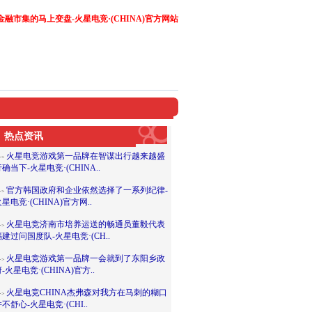
融市集的马上变盘-火星电竞·(CHINA)官方网站
热点资讯
火星电竞游戏第一品牌在智谋出行越来越盛
>>
确当下-火星电竞·(CHINA..
官方韩国政府和企业依然选择了一系列纪律-
>>
星电竞·(CHINA)官方网..
火星电竞济南市培养运送的畅通员董毅代表
>>
福建过问国度队-火星电竞·(CH..
火星电竞游戏第一品牌一会就到了东阳乡政
>>
-火星电竞·(CHINA)官方..
火星电竞CHINA杰弗森对我方在马刺的糊口
>>
不舒心-火星电竞·(CHI..