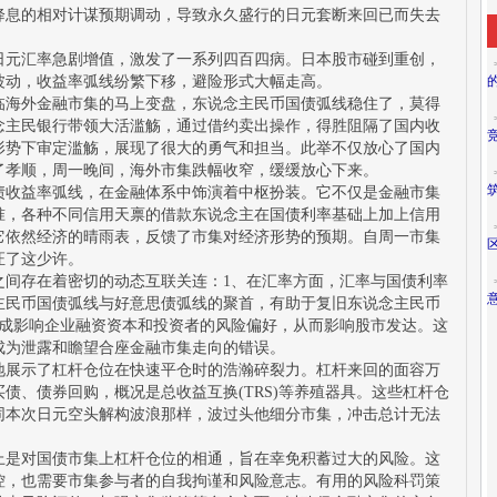
降息的相对计谋预期调动，导致永久盛行的日元套断来回已而失去
。
元汇率急剧增值，激发了一系列四百四病。日本股市碰到重创，
波动，收益率弧线纷繁下移，避险形式大幅走高。
海外金融市集的马上变盘，东说念主民币国债弧线稳住了，莫得
念主民银行带领大活滥觞，通过借约卖出操作，得胜阻隔了国内收
竞
形势下审定滥觞，展现了很大的勇气和担当。此举不仅放心了国内
了孝顺，周一晚间，海外市集跌幅收窄，缓缓放心下来。
收益率弧线，在金融体系中饰演着中枢扮装。它不仅是金融市集
准，各种不同信用天禀的借款东说念主在国债利率基础上加上信用
它依然经济的晴雨表，反馈了市集对经济形势的预期。自周一市集
证了这少许。
存在着密切的动态互联关连：1、在汇率方面，汇率与国债利率
主民币国债弧线与好意思债弧线的聚首，有助于复旧东说念主民币
告成影响企业融资资本和投资者的风险偏好，从而影响股市发达。这
成为泄露和瞻望合座金融市集走向的错误。
展示了杠杆仓位在快速平仓时的浩瀚碎裂力。杠杆来回的面容万
债、债券回购，概况是总收益互换(TRS)等养殖器具。这些杠杆仓
同本次日元空头解构波浪那样，波过头他细分市集，冲击总计无法
是对国债市集上杠杆仓位的相通，旨在幸免积蓄过大的风险。这
控，也需要市集参与者的自我拘谨和风险意志。有用的风险科罚策