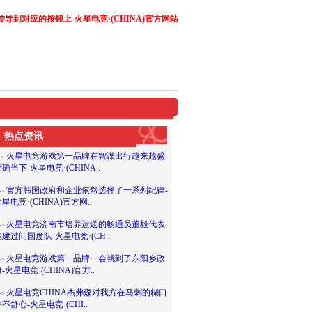
导到对应的按钮上-火星电竞·(CHINA)官方网站
热点资讯
火星电竞游戏第一品牌在智谋出行越来越盛
>>
确当下-火星电竞·(CHINA..
官方韩国政府和企业依然选择了一系列纪律-
>>
星电竞·(CHINA)官方网..
火星电竞济南市培养运送的畅通员董毅代表
>>
福建过问国度队-火星电竞·(CH..
火星电竞游戏第一品牌一会就到了东阳乡政
>>
-火星电竞·(CHINA)官方..
火星电竞CHINA杰弗森对我方在马刺的糊口
>>
不舒心-火星电竞·(CHI..