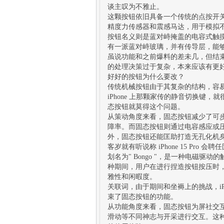
谈主叹为不雅止。
这颗按钮依旧具备一个传统的点按开
精度力传感器和震感马达，用于模拟
按钮名义则是蓝对峙掩盖的电容式触
有一派蓝对峙玻璃，并有传导层，能
虽说功能和之前爆料的差未几，但结
的处理决策过于复杂，本来应该有更
好好的按钮为什么要改？
传统机械按钮由于其复杂的结构，容
iPhone 上那颗家传的静音切换键
态按钮就莫得这个问题。
从策动角度来看，固态按钮减少了可
障率。而固态按钮则通过电容感应或
外，固态按钮还能匡助打造无孔化机身
客岁就有听说称 iPhone 15 P
划名为" Bongo "，是一种电磁
种期间，用户在进行捏造按钮按压时
雅性和闲暇度。
关联词，由于期间和坐褥上的挑战，iPhon
束了固态按钮的功能。
从功能角度来看，固态按钮为屏社交
滑动等不同神志与开采进行交互。这