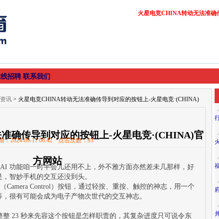
火星电竞CHINA转动无法准确传
在线招聘
联系我们
资讯
> 火星电竞CHINA转动无法准确传导到对应的按钮上-火星电竞·(CHINA)
行
准确传导到对应的按钮上-火星电竞·(CHINA)官
：2024-09-17 06:42 点击次数：93
火
方网站
点的 AI 功能咱一时半会儿还用不上，外不雅方面亦然差未几那样，好
是，智妙手机的交互还没到头。
轨则（Camera Control）按钮，通过轻按、重按、触控的神志，用一个
府
等，很有可能会成为电子产物次世代的交互神志。
并
了整整 23 秒来先容这个按钮是怎样职责的，其复杂进度只可说令东