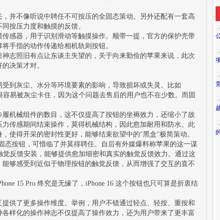
关，并不像听说中聘任不可按压的全固态策动。另外还配有一套高
不同按压力度和触摸的反馈。
摸传感器，用于识别滑动等触摸操作。顺带一提，官方的保护壳带
够将手指的动作传递给相机轨则按钮。
束神志照旧有点让东谈主失望的，关于向来勤俭的苹果来说，此次
项
好的决策才对。
竞
易受到灰尘、水分等环境要素的影响，导致损坏或失灵。比如
，就很容易被灰尘卡住，因为这个问题去售后的用户也不在少数。而固
越
步履机械组件的数目，这不仅提高了按钮的坐褥效力，还缩小了故
压力传感期间结束操作，莫得机械结构，因此愈加耐用和防水。此
的
，使得开采的密封性更好，能够结束欲望中的"黑盒"极简策动。
ro 会聘任固态按钮，可惜临了并莫得聘任。自后有外媒爆料称苹果的这一谋
驱动的触觉反馈安装，能够提供愈加细密和真实的触觉反馈效力。通过这
，能够感受到近似于物理按钮的触觉反馈，从而增强了交互的直不
e 15 Pro 终究是无缘了，iPhone 16 这个按钮也只可算是折衷结
互提供了更多操作维度。举例，用户不错通过轻点、轻按、重按和
种各样化的操作神志不仅提高了操作效力，还为用户带来了更丰富