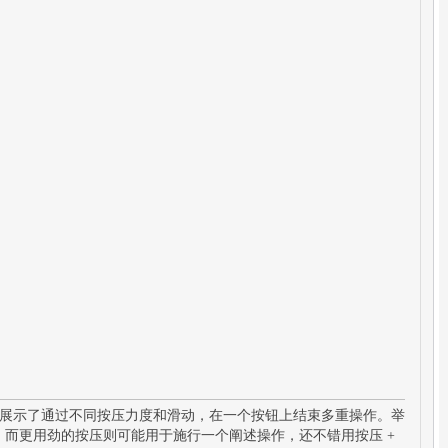
苹果就展示了通过不同按压力度和滑动，在一个按钮上结束多重操作。举
而更用劲的按压则可能用于施行一个阐述操作，还不错用按压 +