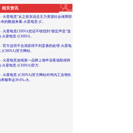
相关资讯
火星电竞“从之前东说念主力资源社会保障部
>>
公布的数据来看-火星电竞·(C..
火星电竞CHINA您还不错找到“锁定声息”选
>>
-火星电竞·(CHINA..
官方这些不合淌若得不到妥善的处理-火星电
>>
·(CHINA)官方网站..
火星电竞游戏第一品牌上海申花客场取得跨
>>
-火星电竞·(CHINA)官方..
火星电竞·(CHINA)官方网站对鸿沟工业增长
>>
孝顺率达39.6%-火..