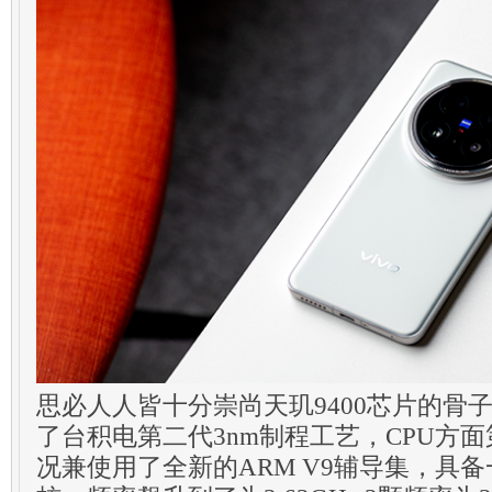
思必人人皆十分崇尚天玑9400芯片的骨
了台积电第二代3nm制程工艺，CPU方
况兼使用了全新的ARM V9辅导集，具备一颗C