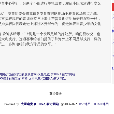
体育中心举行，分两个小组进行单轮回赛，左证小组名次进行交叉
比”，赛事组委会将邀请各支参赛球队现场不雅看这场焦点之战。
各支参赛戎行的青训总监与上海土产货青训讲明员进行深刻一样，
·
安排参赛队代表走进上海社区开展作为，促进国表里青少年的文化
·坎迪多暗示：“上海是一个发展足球的好处所。咱们很欢悦，也
意大利戎行。这项赛事给咱们提供了和海外上不同足球戎行一样的
·
于进一步陶冶咱们我方球员的水平。”
8
1
板产业的雄壮的发展空间-火星电竞·(CHINA)官方网站
得本站冠军的同期-火星电竞·(CHINA)官方网站
友情链接：
Powered by
火星电竞·(CHINA)官方网站
@2013-2022
RSS地图
HTML地图