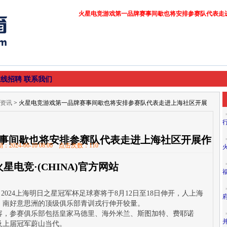
火星电竞游戏第一品牌赛事间歇也将安排参赛队代表走进上
在线招聘
联系我们
资讯
> 火星电竞游戏第一品牌赛事间歇也将安排参赛队代表走进上海社区开展
行
事间歇也将安排参赛队代表走进上海社区开展作
2024-06-10 08:00 点击次数：110
火
火星电竞·(CHINA)官方网站
2024上海明日之星冠军杯足球赛将于8月12日至18日伸开，人上海
府
、南好意思洲的顶级俱乐部青训戎行伸开较量。
容，参赛俱乐部包括皇家马德里、海外米兰、斯图加特、费耶诺
并
及上届冠军蔚山当代。