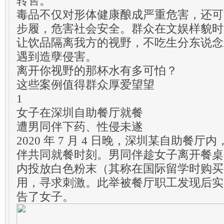
转售。
毒品不仅对形体健康酿成严重危害，还可
步履，危害社会安全。群众在文娱样貌时
让饮品隔离我方的视野，不吃生分东说念
遇到造孽侵害。
离开你视野的那杯水有多可怕？
这些案例值得群众厚爱望望
1
女子在深圳自助餐厅就餐
遭男同伴下药、性侵未遂
2020 年 7 月 4 日晚，深圳某自助餐
伴共同就餐时刻。男同伴趁女子离开餐桌
内投放白色粉末（其称在国际留学时购买
用，寻求刺激。此举被餐厅职工发现后实
告了女子。