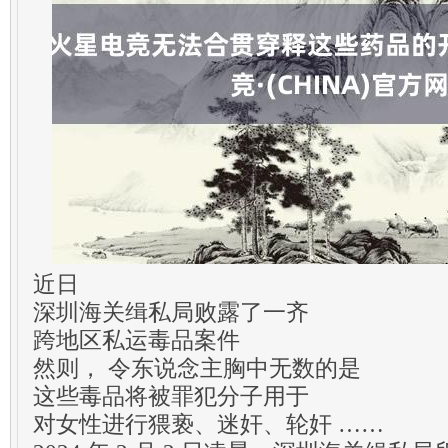
近日
深圳海关缉私局败露了一齐
跨地区私运毒品案件
然则， 令东说念主胸中无数的是
这些毒品将被罪犯分子用于
对女性进行猥亵、迷奸、轮奸 ……