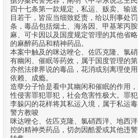
据办案民警先容，阐明《中华东说念主民
四十七条第一款规定，私运、贩卖、输送
目若干，皆应当细致贬责，给以刑事处罚
条，毒品包括烟土、海洛因、甲基苯丙胺
麻、可卡因以及国度规定管理的其他省略
的麻醉药品和精神药品。
本案中触及的咪达唑仑、佐匹克隆、氯硝
有幽闲、催眠等药效，属于国度管理的第
亦然法律界说的毒品，花消或别离理使用
依赖、成瘾。
造孽分子恰是看中其幽闲和催眠的作用，
性侵害罪犯罪犯，社会危害性极大。罪犯
李躲闪的花样将其私运入境，属于私运毒
警方教唆
咪达唑仑、佐匹克隆、氯硝西泮、地西泮
控的精神类药品，切勿因酷爱或其他违警