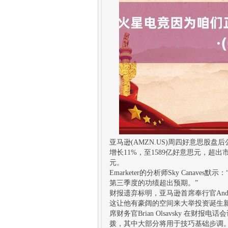
亚马逊(AMZN.US)周四好意思股
增长11%，至1589亿好意思元，超出
元。
Emarketer的分析师Sky Can
第三季度的功绩超出预期。”
财报遗弃标明，亚马逊首席奉行官And
这让他有豪阔的空间来大举投资诞生
席财务官Brian Olsavsky 在财
拨，其中大部分将用于技巧基础步调。J