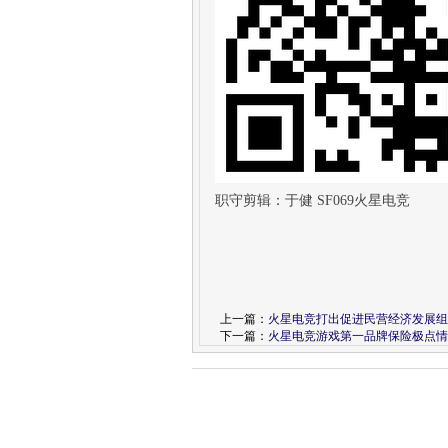
职守剪辑：于健 SF069火星电竞
上一篇：
火星电竞打出促进民营经济发展组合拳
下一篇：
火星电竞游戏第一品牌保险极点情况