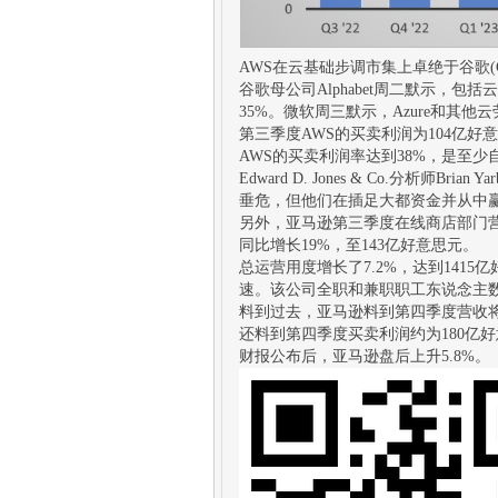
AWS在云基础步调市集上卓绝于谷歌(GO
谷歌母公司Alphabet周二默示，包
35%。微软周三默示，Azure和其他
第三季度AWS的买卖利润为104亿好
AWS的买卖利润率达到38%，是至少
Edward D. Jones & Co.分析师
垂危，但他们在插足大都资金并从中
另外，亚马逊第三季度在线商店部门营
同比增长19%，至143亿好意思元。
总运营用度增长了7.2%，达到141
速。该公司全职和兼职职工东说念主数
料到过去，亚马逊料到第四季度营收将高
还料到第四季度买卖利润约为180亿
财报公布后，亚马逊盘后上升5.8%。