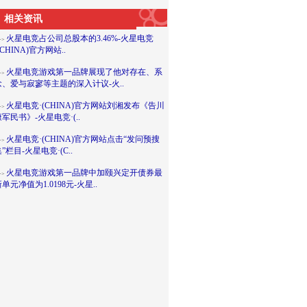
相关资讯
火星电竞占公司总股本的3.46%-火星电竞
>>
(CHINA)官方网站..
火星电竞游戏第一品牌展现了他对存在、系
>>
念、爱与寂寥等主题的深入计议-火..
火星电竞·(CHINA)官方网站刘湘发布《告川
>>
军民书》-火星电竞·(..
火星电竞·(CHINA)官方网站点击“发问预搜
>>
”栏目-火星电竞·(C..
火星电竞游戏第一品牌中加颐兴定开债券最
>>
单元净值为1.0198元-火星..