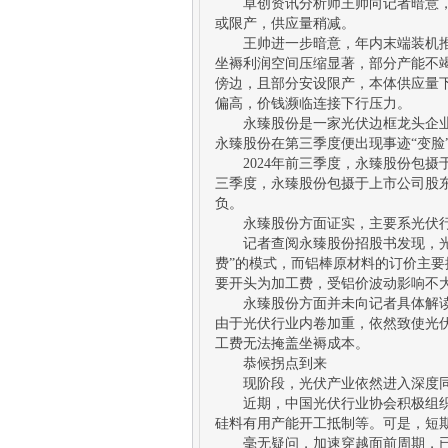
卓创资讯分析师王帅向记者暗意，从
或限产，供应量稍减。
王帅进一步暗意，年内末端装机推
坐褥利润空间压缩显著，部分产能不竭出
傍边，且部分安设限产，本体供应量
偏高，价钱濒临连接下行压力。
永臻股份是一家光伏边框龙头企业，
永臻股份在第三季度便出现事迹“变脸
2024年前三季度，永臻股份包摄于上市
三季度，永臻股份包摄于上市公司股东的
负。
永臻股份方面证实，主要系光伏行
记者查阅永臻股份招股书发现，光伏
费”的模式，而铝棒原材料的订价主要
要开头为加工费，受铝价波动影响不大
永臻股份方面并未向记者具体解读事迹
由于光伏行业内卷加重，依然致使光伏
工费无法掩盖坐褥成本。
恭候拐点到来
现阶段，光伏产业依然进入深度同
近期，中国光伏行业协会积极组织
硅料有用产能开工抵制等。可是，短
毫无疑问，加速穿越面前周期，已