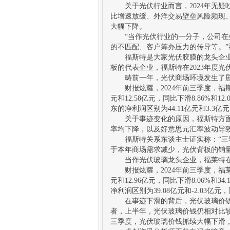
关于光伏行业而言，2024年无疑
比增速放缓、外洋交易壁垒风险频现
大幅下降。
“当作光伏行业的一分子，公司在坐
的不匹配、客户筹办压力的传导等。”
福斯特是大家光伏胶膜的龙头企业
板的代表企业，福斯特在2023年度
畴前一年，光伏商场环境发生了剧烈
财报炫耀，2024年前三季度，福斯
元和12.58亿元，同比下滑8.86%和
东的净利润区别为44.11亿元和3.3亿元，
关于事迹变化的原因，福斯特方面
率均下降，以及好意思元汇率波动导
福斯特关系东谈主士证实称：“三季
于本年商场需求减少，光伏背板的销量
当作光伏玻璃龙头企业，福莱特在2
财报炫耀，2024年前三季度，福莱
元和12.96亿元，同比下滑8.06%
净利润区别为39.08亿元和-2.03亿元，区
在事迹下滑的背后，光伏玻璃价钱
者，上半年，光伏玻璃价钱仍相对比
三季度，光伏玻璃价钱抓续大幅下滑