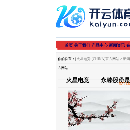
首页
关于我们
产品中心
新闻资讯
你的位置：
|
火星电竞·(CHINA)官方网站
>
新闻
方网站
火星电竞 永臻股份是一家
发布日期