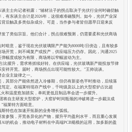
主士向记者袒露：“辅材法子的拐点取决于光伏行业何时确切触
年，有东谈主合计是2026年，这很难准确预判。如今，光伏产业深
其背后触及多类似杂成分。可是，当作参与者皆但愿早日迎来反
发了类似宗旨。他们合计，拐点很难预测，仍需要柔和光伏商场
暗意，鉴于现在光伏玻璃限产产能为8000吨/日傍边，且有较多
场开荒，则不竭复产或投产，供应端压力仍存。因此，沟通2025
反弹幅度或较为有限，商场将以窄幅波动为主。
力占比擢升，需求将抓续好转。在供应端，光伏玻璃新产能投放节律
系安祥开荒。届时，商场拐点出现可能性较大。”王帅说谈。
企业主旋律之一。
起，其部分产能依然进入冷修期，但仍有新姿色平时推动，后续落
况笃定。在福莱特现存产线中，千吨级及以上的大型窑炉占比超
点火和温度愈加踏实，单耗更低且制品率会进一步擢升。
将自主研发大型窑炉，大窑炉时间瓶颈的冲破将进一步裁汰成
”福莱特方面暗意。
斯特也在加速开拓新的业务增长弧线。
发参预，开荒各异化的产物，擢升平均盈利水平，而且重心发展
AI的机会，推动电子材料在中高端PCB规模的运用，加多新的盈