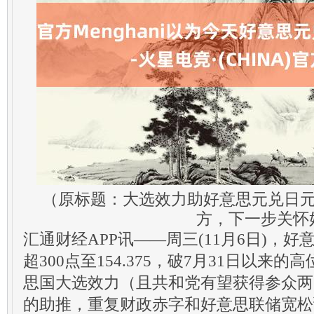
（原标题：大选效力助好意思元兑日元
方，下一步关怀
汇通财经APP讯——周三(11月6日)，
超300点至154.375，破7月31日以来
思国大选效力（且共和党有望获得参众两
的助推，重复财政赤字和好意思联储宽松