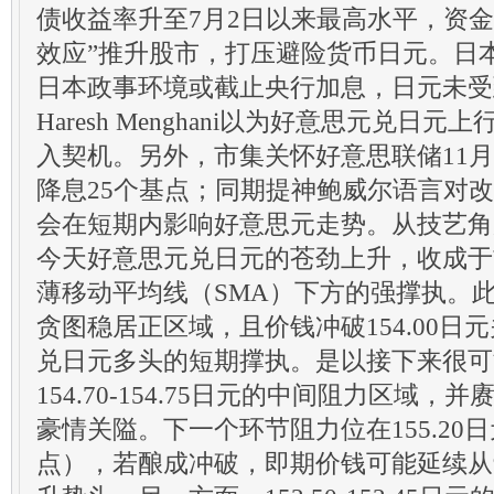
债收益率升至7月2日以来最高水平，资金
效应”推升股市，打压避险货币日元。日
日本政事环境或截止央行加息，日元未受
Haresh Menghani以为好意思元兑日
入契机。另外，市集关怀好意思联储11
降息25个基点；同期提神鲍威尔语言对
会在短期内影响好意思元走势。从技艺角度看
今天好意思元兑日元的苍劲上升，收成于
薄移动平均线（SMA）下方的强撑执。
贪图稳居正区域，且价钱冲破154.00日
兑日元多头的短期撑执。是以接下来很可
154.70-154.75日元的中间阻力区域，并
豪情关隘。下一个环节阻力位在155.20日
点），若酿成冲破，即期价钱可能延续从