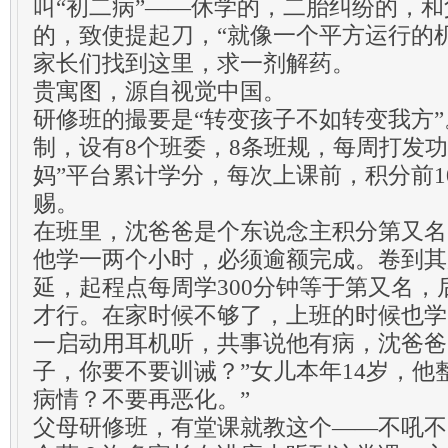
叫“初二病”——休学的，二胎纠纷的，
的，致使提起刀，“就像一个平方运行的
家长们找到这里，求一剂解药。
贵寓图，源自视觉中国。
研修班的撮要是“转变孩子不如转变我方
制，设有8个班委，8条班规，每周打发功
妈”平台累计学分，每次上课前，积分前1
赐。
在班里，沈爸爸是个东说念主积分第又名
他学一两个小时，必须逾额完成。卷到其
延，起程点每周学300分钟等于第又名，后
才行。在家时候不够了，上班的时候也学
一启动用耳机听，共事说他有病，沈爸爸
子，你要不要训诫？”女儿本年14岁，他
病情？不要再恶化。”
父母研修班，有堂课就教这个——不吼不