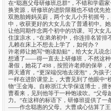
在“聪惠父母研修班总群”，不错和学霸
换资源，研修班的进阶限额也不错优先抢
双胞胎姆妈吴蔚，两个女儿小升初摇号，
中，收获更好的大女儿去了普通初中。她
让他同期作念两个初中的功课。可大女儿
住泼凉水，“在弟弟初中，你连排名皆排
儿赖在床上不想去上学了，如何办？
许老师让她写“饱读励贴”，给大女儿说
想通了——得一直去上研修班，不然这种
暑假，她花了498，按照许老师的保举
两天通宵，“更深端倪地去浸泡”，为孩子
一样在进阶课堂上，大曹见到了他眼中“
物”王金海。自称浙江大学保送博士，擅
曹看来，见到他等于一种饱读吹。“父母
力。”在这样的标语下，研修班提供了一
——作念聪惠的父母。大曹成心估算了王