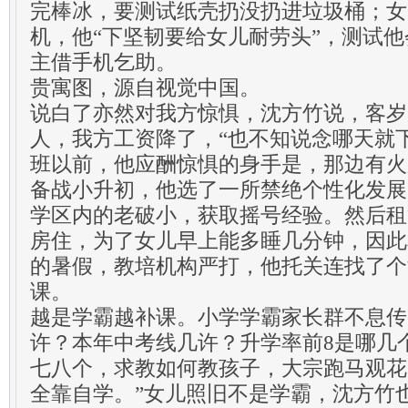
完棒冰，要测试纸壳扔没扔进垃圾桶；女
机，他“下坚韧要给女儿耐劳头”，测试
主借手机乞助。
贵寓图，源自视觉中国。
说白了亦然对我方惊惧，沈方竹说，客岁
人，我方工资降了，“也不知说念哪天就
班以前，他应酬惊惧的身手是，那边有火
备战小升初，他选了一所禁绝个性化发展
学区内的老破小，获取摇号经验。然后租
房住，为了女儿早上能多睡几分钟，因此
的暑假，教培机构严打，他托关连找了个
课。
越是学霸越补课。小学学霸家长群不息传
许？本年中考线几许？升学率前8是哪几
七八个，求教如何教孩子，大宗跑马观花
全靠自学。”女儿照旧不是学霸，沈方竹