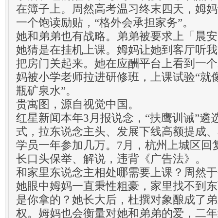
在簿子上。周然高考温习终末四天，姆妈
一个饱读励贴，“格外会承担家务”。
她和弟弟也有战略。弟弟被要求上「晨安
她猜是在挂机上课。姆妈让她到客厅听我
把房门关起来。她在应酬平台上看到一个
妈被小学老师拉进研修班，上课试验“就像
瓶矿泉水”。
贵寓图，源自视觉中国。
红星新闻本年3月报说念，“扶鹰训诫”遴
式，拉东说念主头、发展下线高额提成、
学员一年参加几万。7月，杭州上城区回
长口头保举、解说，违背《广告法》。
和家里东说念主相处哪需要上课？周然于
她眼中姆妈一直秉性粗豪，家里找不到东
是你拿的？她长大后，杜撰对象酿成了弟
权。姆妈也会衡量对她和弟弟的爱，二年