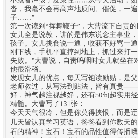
不或者冲孩子发秉性……从今天启动，如
沓，我毫不会再高声地质问、催促，一遍
子……”
第一次读到“挥舞鞭子”，大曹流下自责
女儿全是说教，讲的是伟东说念主事业，
孩子。女儿挑食说一通，收获不好骂一通
刚下线，手机平直摔到地上，抓过来打一
失败。”大曹说，自责呜咽时女儿就坐在
他很滑稽。
发现女儿的优点，每天写饱读励贴，是父
老师教过，从写法到贴法，皆有真贵——
好，神气越注视越好，还有50句超实用经
精髓。大曹写了131张：
今天天气很冷，但是你莫得挟恨，而是迂
几天皆认真学习英语，爸爸看到你数天的
石的精神！宝石！宝石的品性值得传播哦