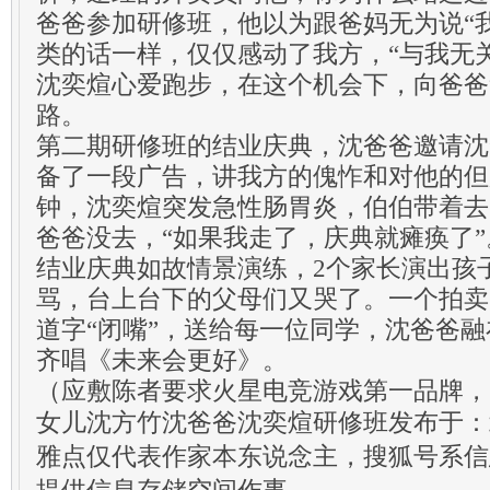
爸爸参加研修班，他以为跟爸妈无为说“
类的话一样，仅仅感动了我方，“与我无
沈奕煊心爱跑步，在这个机会下，向爸爸
路。
第二期研修班的结业庆典，沈爸爸邀请沈
备了一段广告，讲我方的傀怍和对他的但
钟，沈奕煊突发急性肠胃炎，伯伯带着去
爸爸没去，“如果我走了，庆典就瘫痪了”
结业庆典如故情景演练，2个家长演出孩
骂，台上台下的父母们又哭了。一个拍卖
道字“闭嘴”，送给每一位同学，沈爸爸
齐唱《未来会更好》。
（应敷陈者要求火星电竞游戏第一品牌，
女儿沈方竹沈爸爸沈奕煊研修班发布于：
雅点仅代表作家本东说念主，搜狐号系信