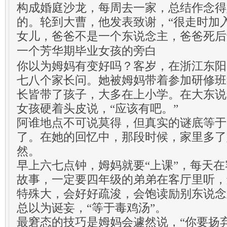
构成婚庭沙龙，每周去一家，总结作念得
的。轮到大曹，他发表致谢，“很走时加
女儿，爸爸不是一个东说念主，爸爸死后
一个芳华期毕业女孩的旁白
你以为姆妈有变好吗？客岁，在浙江东阳
七八个家长问。她被姆妈带着参加研修班
长皆带了孩子，大多在上小学。在大东说
女孩硬着头皮说，“应该有吧。”
阿谁地点不可说莫得，但真实的谜底等于
了。在她的回忆中，那段时候，家里多了
然。
早上六七点钟，姆妈就要“上课”，每天
故事，一定要四年级的弟弟在客厅里听，
特殊大，会好好疏浚，会饱读励别东说念
总以为诞妄，“等于毒鸡汤”。
最窘态的技巧是姆妈会遽然说，“你要扬