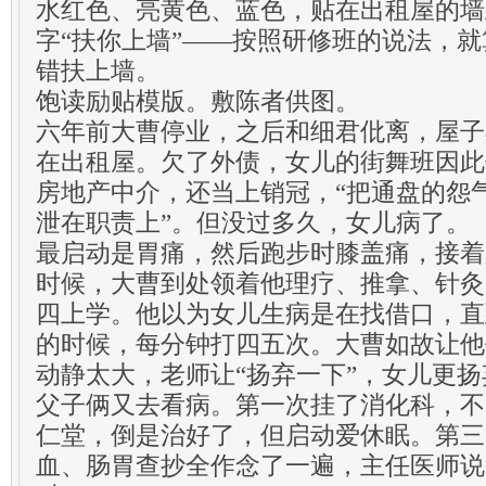
水红色、亮黄色、蓝色，贴在出租屋的墙
字“扶你上墙”——按照研修班的说法，
错扶上墙。
饱读励贴模版。敷陈者供图。
六年前大曹停业，之后和细君仳离，屋子
在出租屋。欠了外债，女儿的街舞班因此
房地产中介，还当上销冠，“把通盘的怨
泄在职责上”。但没过多久，女儿病了。
最启动是胃痛，然后跑步时膝盖痛，接着
时候，大曹到处领着他理疗、推拿、针灸
四上学。他以为女儿生病是在找借口，直
的时候，每分钟打四五次。大曹如故让他
动静太大，老师让“扬弃一下”，女儿更
父子俩又去看病。第一次挂了消化科，不
仁堂，倒是治好了，但启动爱休眠。第三
血、肠胃查抄全作念了一遍，主任医师说