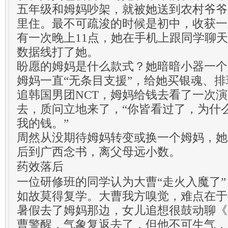
五年级和姆妈吵架，就被她送到农村爷爷
里住。最不可疏浚的时候是初中，收获一
有一次晚上11点，她在手机上跟同学聊
数据线打了她。
盼愿的姆妈是什么款式？她暗暗小器一个
姆妈一直“无条目支援”，给她买银魂、
追韩国男团NCT，姆妈给钱去看了一次
去，质问立地来了，“你皆看过了，为什
我的钱。”
周然从没期待姆妈转变或换一个姆妈，她
后到广西念书，离父母远小数。
药效落后
一位研修班的同学认为大曹“走火入魔了
如故莫得复学。大曹我方嗅觉，难点在于
暑假去了姆妈那边，女儿追想很鼓动聊《
曹警醒，气象复返去了，但他不可生气，