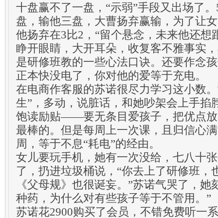
十盘赢不了一盘，“示弱”手段又出场了。
盘，输他三盘，大曹扬弃赢输，为了让女
他扬弃在3比2，“留个悬念，未来他还想
睁开眼睛，大开耳朵，收复客不雅事实，
是研修班教的一些心法口诀。还要作念孩
正本快没电了，你对他的爱等于充电。
在电商作客服的苏诺很尽力学习这小数。
生”，多动，说脏话，和她吵架会上手掐
饱读励贴——要无条目爱孩子，把优点放
最棒的。但是每周上一次课，且归信心满
周，等于不息“耗电”的经由。
女儿要玩手机，她有一次没给，七八十张
了，扔进垃圾桶说，“你去上了研修班，
《父母规》也很诞妄。”苏诺气哭了，她
种药，为什么对有些孩子等于不管用。”
苏诺花2900购买了会员，不错免费听一