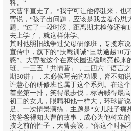
科。”
大曹平直走了。“我宁可让他停驻来，也
曹说，“孩子出问题，应该是我去看心思
题。”过了一段时候，距离期末检修还有1
去上学了，就这样休学。
其时他照旧战争过父母研修班，专揽东说
宣传中，旗下的“扶鹰训诫”匡助逾越10
惑”。大曹被这个在家长圈迟缓响亮起来
班。一三五「共情营」，二四六「语言之
期30讲」，未必候写完的功课，皆不知
许慧心的研修班也属于这个系列。在这个
着坐第一排，笑得最步伐，标语喊得最高
初二的女儿，眼睛和他一样大，环球皆说
足。一次情景演练，主题是“女儿肚子痛
沈爸爸得知大曹的故事，成心为他树立的
按之前的性子，大曹会说，“你这个时候