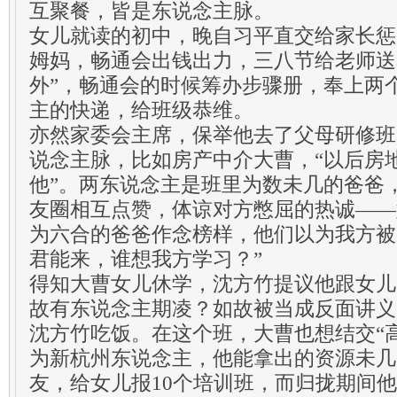
互聚餐，皆是东说念主脉。
女儿就读的初中，晚自习平直交给家长惩
姆妈，畅通会出钱出力，三八节给老师送
外”，畅通会的时候筹办步骤册，奉上两
主的快递，给班级恭维。
亦然家委会主席，保举他去了父母研修班
说念主脉，比如房产中介大曹，“以后房
他”。两东说念主是班里为数未几的爸爸
友圈相互点赞，体谅对方憋屈的热诚——
为六合的爸爸作念榜样，他们以为我方被
君能来，谁想我方学习？”
得知大曹女儿休学，沈方竹提议他跟女儿
故有东说念主期凌？如故被当成反面讲义
沈方竹吃饭。在这个班，大曹也想结交“
为新杭州东说念主，他能拿出的资源未几
友，给女儿报10个培训班，而归拢期间