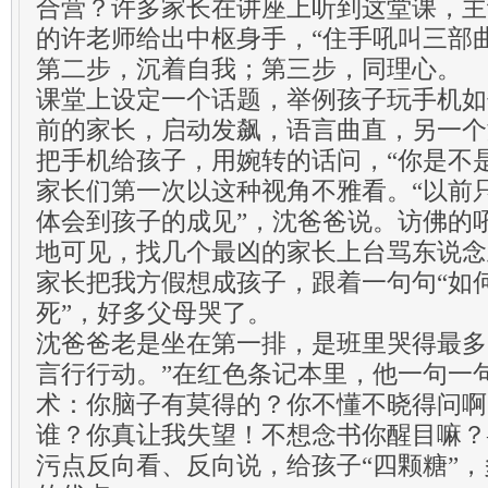
合营？许多家长在讲座上听到这堂课，主
的许老师给出中枢身手，“住手吼叫三部
第二步，沉着自我；第三步，同理心。
课堂上设定一个话题，举例孩子玩手机如
前的家长，启动发飙，语言曲直，另一个
把手机给孩子，用婉转的话问，“你是不
家长们第一次以这种视角不雅看。“以前
体会到孩子的成见”，沈爸爸说。访佛的
地可见，找几个最凶的家长上台骂东说念
家长把我方假想成孩子，跟着一句句“如何
死”，好多父母哭了。
沈爸爸老是坐在第一排，是班里哭得最多
言行行动。”在红色条记本里，他一句一
术：你脑子有莫得的？你不懂不晓得问啊
谁？你真让我失望！不想念书你醒目嘛？
污点反向看、反向说，给孩子“四颗糖”