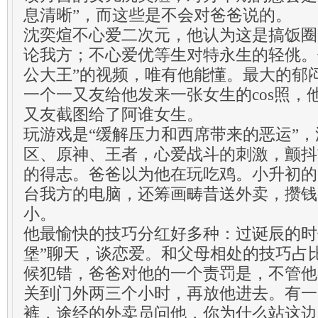
息清晰”，而这些是不会对爸爸说的。
沈奕煊不心爱二次元，他认为这是搞饭圈
论我方；不心爱优等生对特永生的轻佻。
公大王”的视频，唯有他能懂。最大的郁
一个一又友给他发来一张女生的cos照，
又友截图给了阿谁女生。
玩游戏是“缓解压力和西席带来的恶运”
区、原神、王者，心爱战斗的刺激，颤抖
的得志。爸爸以为他在玩吃鸡。小升初的
台我方的电脑，还筹画畴昔送外卖，攒钱
小。
他最愉快的技巧分红好多种：过诞辰的时
堡”聊天，谈恋爱。和父母相处的技巧占
候犯错，爸爸对他的一个责罚是，不管他
关到门外两三个小时，再放他进去。有一
裤，途经的外卖员问他，你为什么站这边