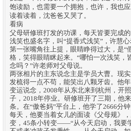
饱读励，也需要一个拥抱，也许，我也应
读着读着，沈爸爸又哭了。
看病
父母研修班打发的功课，每天皆要完成的
浅笑也盛名字，叫“提香式浅笑”，许慧
第一张嘴角往上提，眼睛睁得过大，是“
格，笑得眼睛眯起来。“哪怕一次浅笑，
念吗？”许老师对父母说。
两张相片的主东说念主是学员大曹。现实
发梳得一点不苟，能笑出八颗牙齿。他年
变运说念，2008年从东北来到杭州，开
子，2018年停业。研修班开了三期，他
条。在“傲爸妈”平台上，他学了2666分
每天，他要当着女儿的面读《父母规》，
变，45条小转变——“从今天启动，我要