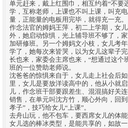
单元赶来，戴上红围巾，相互约着“不要
学，互称老师，上课也不叫上课，叫充电
量，正能量的电板用完毕，就得充一充。
作念法官的姆妈王萍，初二上学期，女儿收
外，她启动惊惧，光上辅导班不够了，家
加研修班。另一个姆妈文小枝，女儿考年
学了，她每次来皆哭，以为女儿这辈子完
长也来，家委会主席也来，“想通过这个
班的一位赞助老师说。
沈爸爸的惊惧来自于，女儿走上社会后如
里，女儿是要放洋读高中的，他从小就启
儿，作念班干部要跟差生、混混搞好关连
销售，在单元叫沈方竹，顺心外向，回到
孝子”，技巧给女儿“上课”。
去舟山玩，他不包车，要西席女儿的体能
女儿选的棒冰类型，是能共享的，如故一