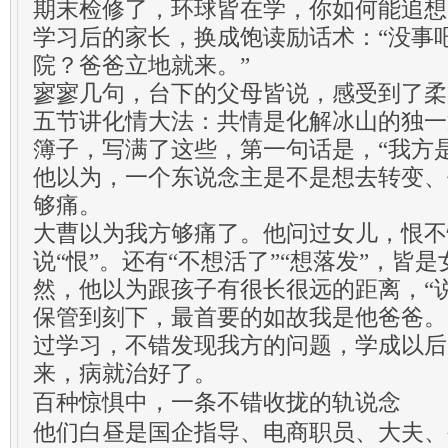
期末检修了，环球皆在学，你如何能追想
学习后的家长，换成饱读励话术：“没事
院？爸爸立地就来。”
寥寥几句，台下的父母皆说，感受到了柔
五节讲化情大法：共情是化解冰山的独一
簿子，写满了这些，第一句话是，“我方
他以为，一个东说念主是不是想去转变、
够痛。
大曹以为我方够痛了。他问过女儿，恨不
说“恨”。还有“不想活了”“想落发”，皆
然，他以为跟孩子有很长很远的距离，“
保管到刻下，最首要的如故我是他爸爸。
过学习，不错发现我方的问题，学成以后
来，病就治好了。
百种惊惧中，一条不错收拢的轨说念
他们白昼是国企指导、电商职员、大夫、