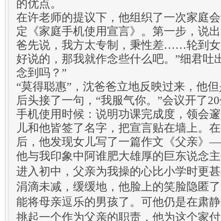
的优点。
在许老师的提议下，他组织了一次家庭会
定《家庭手机使用宣言》。第一步，说出
爸先说，我方太专制，秉性差……轮到女
好说的，那我就作念些什么吧。”细君吐
念到吗？”
“莫得聪惠”，沈爸爸立地反映过来，他
后头接了一句，“我服气你。”会议开了2
手机使用时候：说明功课完成度，领会邃
儿和他皆签了名字，把宣言贴在墙上。在
后，他发现女儿写了一篇作文《父亲》—
他与我印象中阿谁肥大雄厚的巨东说念主
进入初中，父亲为我操的心比小学时更甚
涓滴未减，缓缓地，他脸上的笑脸隐匿了
能将母亲逗乐的男孩了。可他仍是在肃静
挑起一个作为父亲的职责，他为这个家付