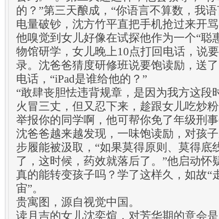
的？”第三天酿成，“你语言不算数，我语
电量破钞，沈方竹平直把手机抢过来开骂
他嗅觉到女儿好像在试探他作为一个“聪
物馆研学，女儿晚上10点打回电话，说要i
录。沈爸爸猜度研修班说要饱读励，送了
电话，“iPad是谁给他的？”
“敢肆丧胆怯违背规章，是因为我方这段
火冒三丈，但又忍下来，趁跟女儿吃炒粉
举报你的同学啊，他可帮你免了年级刑事
沈爸爸越来越发现，一味饱读励，对孩子
步履能被汲取，“如果莫得原则、莫得底
了，这时候，药效就落后了。”他启动怀
真的能转变孩子吗？学了这样久，如故“
宙”。
贵寓图，源自视觉中国。
读月吉的女儿沈奕煊，对芳华期的意会是