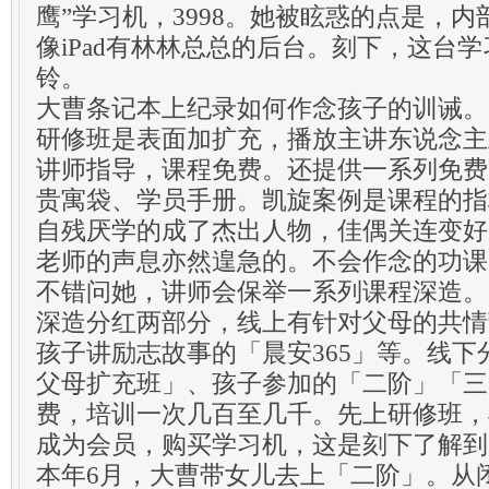
鹰”学习机，3998。她被眩惑的点是，
像iPad有林林总总的后台。刻下，这台
铃。
大曹条记本上纪录如何作念孩子的训诫。
研修班是表面加扩充，播放主讲东说念主
讲师指导，课程免费。还提供一系列免费
贵寓袋、学员手册。凯旋案例是课程的指
自残厌学的成了杰出人物，佳偶关连变好
老师的声息亦然遑急的。不会作念的功课
不错问她，讲师会保举一系列课程深造。
深造分红两部分，线上有针对父母的共情
孩子讲励志故事的「晨安365」等。线
父母扩充班」、孩子参加的「二阶」「三
费，培训一次几百至几千。先上研修班，
成为会员，购买学习机，这是刻下了解到
本年6月，大曹带女儿去上「二阶」。从