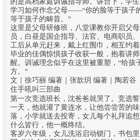
的是高档家庭训诫指导师。讲台下，学生
学习如何作念父母——“你的脸等于孩子
等于孩子的畴昔。”
这里是父母研修班，八堂课教你开启父母
员，白昼是国企指导、法官、电商职员、
工后从单元赶来，戴上红围巾，相互约着
毕业的佳偶惊惧孩子收获一般，抱着讲师
醒。训诫理念似乎在这里被重塑，“给孩
方。”
文｜徐巧丽 编著｜张歆玥 编著｜陶若谷
住手吼叫三部曲
第一次竞选班长，沈爸爸就哭了。竞选誓
一天，他就灌了黄连水，让他尝尝苦的味
落，小学就送去投寄，女儿每个礼拜追想
什么皆行，他一概终结。
客岁六年级，女儿洗浴启动锁门，书包里