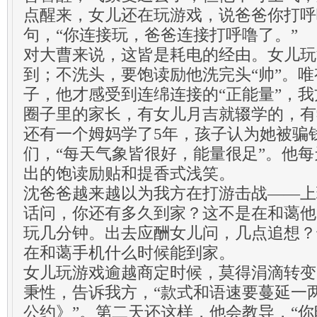
点醒来，女儿还在玩游戏，说爸爸你打呼
句，“你连接玩，爸爸连接打呼噜了。”
对大曹来说，这皆是耗电的经由。女儿玩
到；不洗头，要饱读励他洗完头“帅”。
子，他才感受到连绵连接的“正能量”，
圈子里的家长，有女儿月吉就辍学的，有
还有一个姆妈学了5年，孩子认为她被骗
们，“每天气象皆很好，能量很足”。他每
出的饱读励贴和提香式浅笑。
沈爸爸越来越以为我方在打游击战——上
话问，你还有多久到家？这不是在和蔼他
玩几分钟。出去应酬女儿问，几点追想？
在和蔼手机什么时候能到家。
女儿玩游戏逾越商定时候，莫得涓滴转变
秉性，告诉我方，“款式和语速要蔓延一
公约》”。第二天还这样，他会教导，“