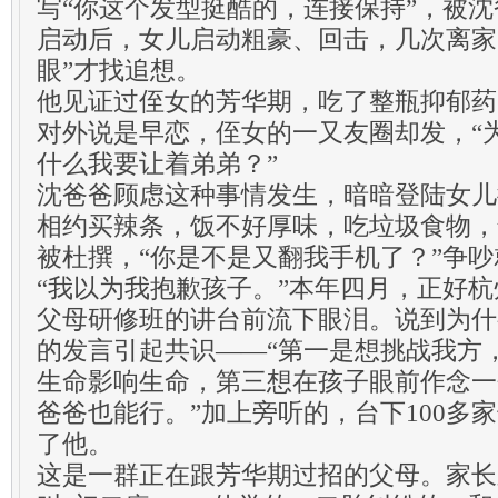
写“你这个发型挺酷的，连接保持”，被
启动后，女儿启动粗豪、回击，几次离家
眼”才找追想。
他见证过侄女的芳华期，吃了整瓶抑郁药
对外说是早恋，侄女的一又友圈却发，“
什么我要让着弟弟？”
沈爸爸顾虑这种事情发生，暗暗登陆女儿
相约买辣条，饭不好厚味，吃垃圾食物，
被杜撰，“你是不是又翻我手机了？”争
“我以为我抱歉孩子。”本年四月，正好
父母研修班的讲台前流下眼泪。说到为什
的发言引起共识——“第一是想挑战我方
生命影响生命，第三想在孩子眼前作念一
爸爸也能行。”加上旁听的，台下100多
了他。
这是一群正在跟芳华期过招的父母。家长