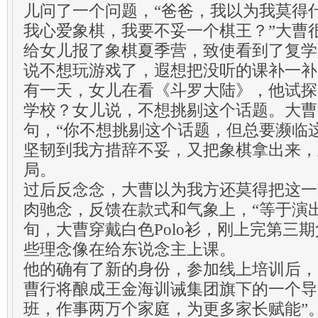
儿问了一个问题，“爸爸，我以为我莫得
我心爱象棋，我要不妥一个棋王？”大曹
给女儿报了象棋夏季营，致使看到了复学
说不想玩游戏了，遐想把没听的课补一补
有一天，女儿在看《斗罗大陆》，他试探
学校？女儿说，不想挑剔这个话题。大曹
句，“你不想挑剔这个话题，但总要濒临
坚韧到我方措辞不妥，又把象棋拿出来，
局。
过后反念念，大曹以为我方还莫得把这一
肉驰念，反馈在款式和气象上，“等于演出
旬，大曹穿戴白色Polo衫，刚上完第三
些理念像在给东说念主上课。
他的确有了新的身份，参加线上培训后，
曹行将酿成王金海训诫集团旗下的一个导
班，作事两万个家庭，为更多家长赋能”