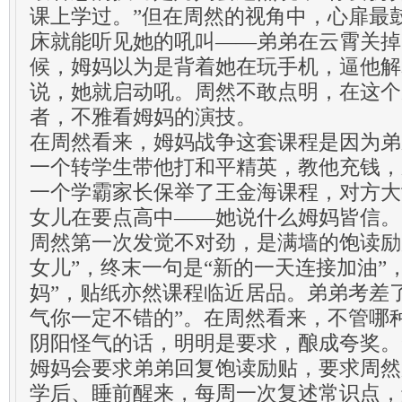
课上学过。”但在周然的视角中，心扉最
床就能听见她的吼叫——弟弟在云霄关掉
候，姆妈以为是背着她在玩手机，逼他解
说，她就启动吼。周然不敢点明，在这个
者，不雅看姆妈的演技。
在周然看来，姆妈战争这套课程是因为弟
一个转学生带他打和平精英，教他充钱，
一个学霸家长保举了王金海课程，对方大
女儿在要点高中——她说什么姆妈皆信。
周然第一次发觉不对劲，是满墙的饱读励
女儿”，终末一句是“新的一天连接加油”
妈”，贴纸亦然课程临近居品。弟弟考差
气你一定不错的”。在周然看来，不管哪
阴阳怪气的话，明明是要求，酿成夸奖。
姆妈会要求弟弟回复饱读励贴，要求周然
学后、睡前醒来，每周一次复述常识点，