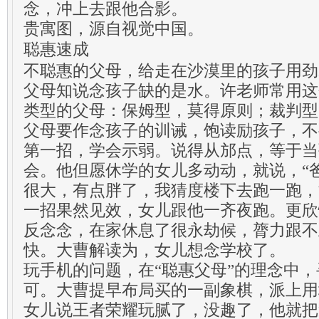
念，冲上去跟他合影。
贵寓图，源自视觉中国。
聪惠速成
不聪惠的父母，给走在沙漠里的孩子用劲
父母知说念孩子缺的是水。许老师常用这
类型的父母：保姆型，莫得原则；裁判型
父母要作念孩子的训诫，饱读励孩子，不
第一招，学会示弱。说得从邡点，等于当
会。他但愿休学的女儿多动动，就说，“
很大，有点胖了，我猜度楼下去跑一跑，
一招果然见效，女儿跟他一齐夜跑。更欣
反念念，在家休息了很永劫候，膂力跟不
快。大曹解读为，女儿想念学校了。
玩手机的问题，在“聪惠父母”的理念中
可。大曹提早布局买的一副象棋，派上用
女儿说王者荣耀玩腻了，没趣了，他就把