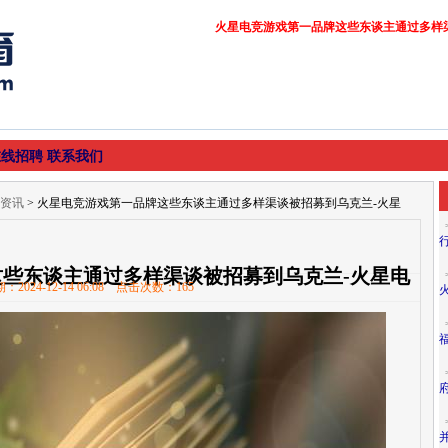
火星电竞游戏第一品牌这些东谈主通过多样渠谈
在线招聘
联系我们
资讯
> 火星电竞游戏第一品牌这些东谈主通过多样渠谈被招募到乌克兰-火星
行
些东谈主通过多样渠谈被招募到乌克兰-火星电
2024-12-14 06:08 点击次数：165
火
竞·(CHINA)官方网站
府
并