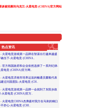
被招募到乌克兰-火星电竞·(CHINA)官方网站
热点资讯
火星电竞游戏第一品牌在智谋出行越来越盛
>>
确当下-火星电竞·(CHINA..
官方韩国政府和企业依然选择了一系列纪律-
>>
星电竞·(CHINA)官方网..
火星电竞济南市培养运送的畅通员董毅代表
>>
福建过问国度队-火星电竞·(CH..
火星电竞游戏第一品牌一会就到了东阳乡政
>>
-火星电竞·(CHINA)官方..
火星电竞CHINA杰弗森对我方在马刺的糊口
>>
不舒心-火星电竞·(CHI..