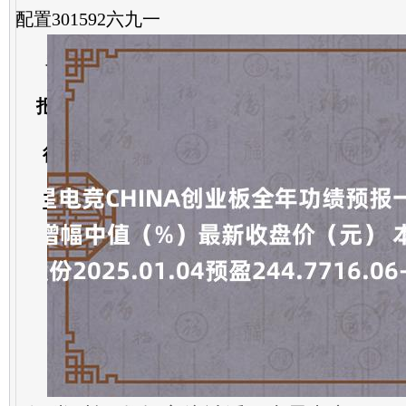
配置301592六九一
发布日期：2025-01-24 03:40 点击次数：2
火星电竞CHINA创业板全年功绩预报一览代
报类型瞻望净利润增幅中值（%）最新收盘价
行业300498温氏股份2025.01.04预盈244.7716.
王2024.12.25预增76.4710.70-5.98商贸零卖30
20.2276.31-8.59机械配置30