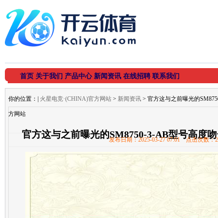
首页
关于我们
产品中心
新闻资讯
在线招聘
联系我们
你的位置：
|
火星电竞·(CHINA)官方网站
>
新闻资讯
> 官方这与之前曝光的SM8750
方网站
官方这与之前曝光的SM8750-3-AB型号高度吻合
发布日期：2025-03-27 07:01 点击次数：2
网站