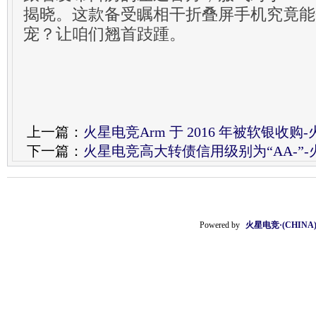
揭晓。这款备受瞩相干折叠屏手机究竟能
宠？让咱们翘首跂踵。
上一篇：
火星电竞Arm 于 2016 年被软银收购-
下一篇：
火星电竞高大转债信用级别为“AA-”-火
Powered by
火星电竞·(CHIN