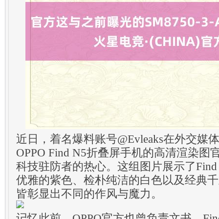
近日，着名爆料账号@Evleaks在外交
OPPO Find N5折叠屏手机的高清渲
科技驻防者的热心。这组图片展示了Find
优雅的紫色、检朴纯洁的白色以及经典千
皆彰显出不同的作风与魔力。
记忆此前，OPPO官方也曾负责文书，Fin