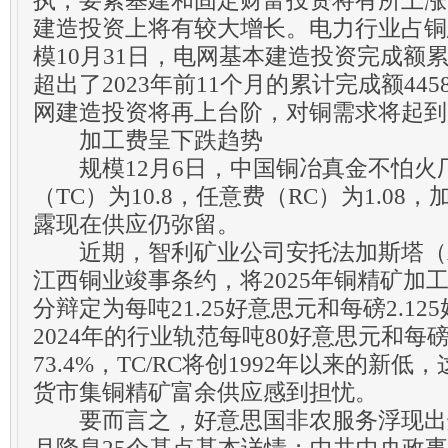
执，要紧基建和固定财富投资将有所上涨
建造投资上将有较大增长。电力行业占铜
模10月31日，电网基本建造投资完成额累
超出了2023年前11个月的累计完成额445
网建造投资将再上台阶，对铜需求将起到
加工费呈下跌趋势
规模12月6日，中国铜冶真金不怕火
（TC）为10.8，任意费（RC）为1.0
露现在供应仍弥留。
近期，智利矿业公司安托法加斯塔（Antofa
江西铜业竣事条约，将2025年铜精矿加工
分辩定为每吨21.25好意思元和每磅2.1
2024年的行业轨范每吨80好意思元和每
73.4%，TC/RC将创1992年以来的新低
货市集铜精矿富余供应感到担忧。
要而言之，好意思国非农服务浮现出炉