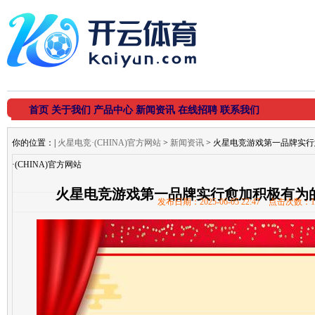
首页
关于我们
产品中心
新闻资讯
在线招聘
联系我们
你的位置：
|
火星电竞·(CHINA)官方网站
>
新闻资讯
> 火星电竞游戏第一品牌实
·(CHINA)官方网站
火星电竞游戏第一品牌实行愈加积极有为
发布日期：2025-06-05 22:47 点击次数：1
·(CHINA)官方网站