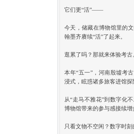
它们更“活”——
今天，储藏在博物馆里的文
翰墨齐赓续“活”了起来。
逛累了吗？那就来体验考古
本年“五一”，河南殷墟考
浸式，眩惑诸多旅客进馆探
从“走马不雅花”到数字化
博物馆带来的参与感接续增
只看文物不空闲？数字时刻