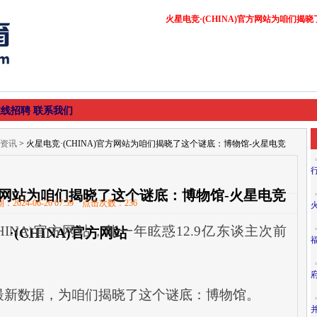
火星电竞·(CHINA)官方网站为咱们揭晓
在线招聘
联系我们
资讯
> 火星电竞·(CHINA)官方网站为咱们揭晓了这个谜底：博物馆-火星电竞
行
)官方网站为咱们揭晓了这个谜底：博物馆-火星电竞
2024-06-26 07:59 点击次数：236
火
HINA)官方网站，能一年眩惑12.9亿东谈主次前
·(CHINA)官方网站
府
的最新数据，为咱们揭晓了这个谜底：博物馆。
并