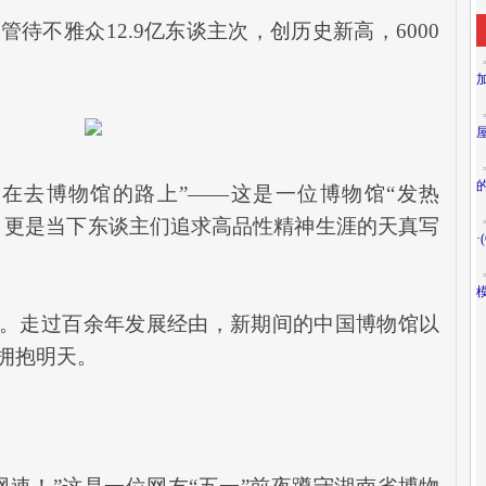
管待不雅众12.9亿东谈主次，创历史新高，6000
加
屋
的
在去博物馆的路上”——这是一位博物馆“发热
，更是当下东谈主们追求高品性精神生涯的天真写
·
模
。走过百余年发展经由，新期间的中国博物馆以
拥抱明天。