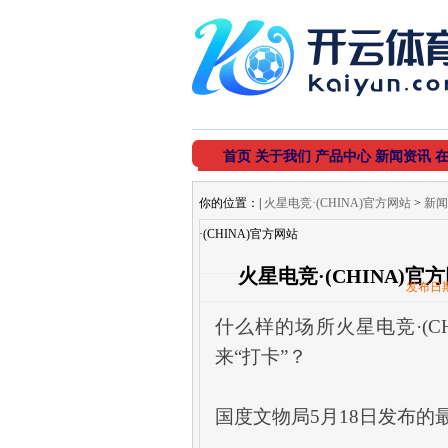
首页
关于我们
产品中心
新闻资讯
你的位置：
|
火星电竞·(CHINA)官方网站
>
新闻
·(CHINA)官方网站
火星电竞·(CHINA
发布日期：
什么样的场所火星电竞·(C
来“打卡”？
国度文物局5月18日发布