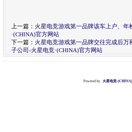
上一篇：
火星电竞游戏第一品牌该车上户、年
·(CHINA)官方网站
下一篇：
火星电竞游戏第一品牌交往完成后万
子公司-火星电竞·(CHINA)官方网站
Powered by
火星电竞·(CHIN