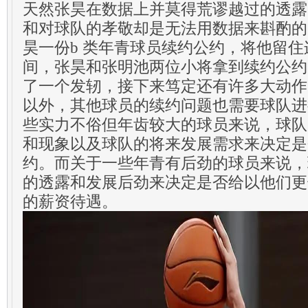
天然张昊在数据上并莫得荒谬越过的透露
和对球队的孝敬却是无法用数据来斟酌的
昊一份b 类年青球员续约公约，将他留
间，张昊和张明池两位小将拿到续约公约
了一个发轫，接下来笃定还有许多大动作
以外，其他球员的续约问题也需要球队进
些实力不俗但年齿较大的球员来说，球队
和现象以及球队的将来发展需求来决定是
约。而关于一些年青有后劲的球员来说，
的透露和发展后劲来决定是否给以他们更
的薪资待遇。