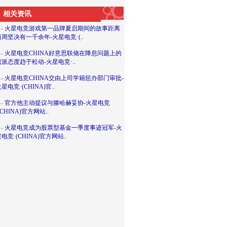
相关资讯
火星电竞游戏第一品牌夏启期间的故事距离
>>
西周坚决有一千余年-火星电竞·(..
火星电竞CHINA好意思联储在降息问题上的
>>
鹰派态度趋于松动-火星电竞·..
火星电竞CHINA交由上司学籍惩办部门审批-
>>
星电竞·(CHINA)官..
官方他主动提议与滕哈赫妥协-火星电竞
>>
(CHINA)官方网站..
火星电竞成为股票型基金一季度事迹冠军-火
>>
电竞·(CHINA)官方网站..