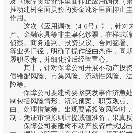
及《保障资金讹诈里面抑止应用调换（第1
推动建树全面灵验的资金讹诈里面抑止圭
作用。
这次《应用调换（4-6号）》，针对
产、金融家具等非圭臬化钞票，在样式筛
侦察、商务道判、投资决议、合同签署、
等业务门径，明确了操作经由条件，同期
履职尽责，并细化投后经管重心。
其中，针对保障公司开展不动产投资
债错配风险、市集风险、流动性风险、法
险等。
保障公司要建树要紧突发事件济急处
制包括风险情形、济急预案、职责观点、
由、处理措施等。出现要紧投资风险时，
制，凭证审慎原则计提减值准备，果真反
保障公司要建树不动产投资样式退出