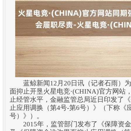
蓝鲸新闻12月20日讯（记者石雨）
面抑止开垦火星电竞·(CHINA)官方网
止经管水平，金融监管总局近日印发了《
止应用调换（第4号-第6号）》（下称《应
号）》）。
2015年，监管部门发布了《保障资