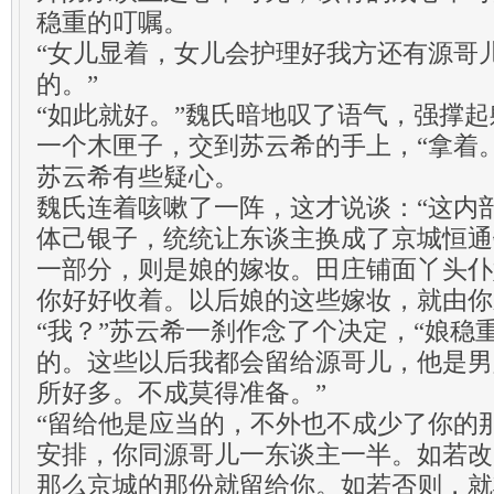
稳重的叮嘱。
“女儿显着，女儿会护理好我方还有源哥
的。”
“如此就好。”魏氏暗地叹了语气，强撑
一个木匣子，交到苏云希的手上，“拿着。
苏云希有些疑心。
魏氏连着咳嗽了一阵，这才说谈：“这内
体己银子，统统让东谈主换成了京城恒通
一部分，则是娘的嫁妆。田庄铺面丫头仆
你好好收着。以后娘的这些嫁妆，就由你
“我？”苏云希一刹作念了个决定，“娘稳
的。这些以后我都会留给源哥儿，他是男
所好多。不成莫得准备。”
“留给他是应当的，不外也不成少了你的
安排，你同源哥儿一东谈主一半。如若改
那么京城的那份就留给你。如若否则，就