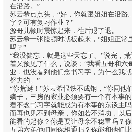
在沿路。”
苏云希点点头，“好，你就跟姐姐在沿路
字？可有复习作业？”
源哥儿顿时震惊起来，往后退了退。
苏云希一张脸顿时就板起来，“姐姐正常
吗？”
“我没健忘，就是这些天忘了。”说完，
着又预见了什么，说谈：“我看五哥和六
业，也没看到他们念书习字，为什么我就
努力的。”
“你荒诞！”苏云希恨铁不成钢，“你同他
嫡子，三房的家业必须要有一个有本事的
着不念书习字就能成为有本事的东谈主吗
而再也见不到母亲，你如若不消功，以后
能看的起你？你是要让母亲不稳重吗？你
五弟六弟他们同你相通吗？你能和他们比