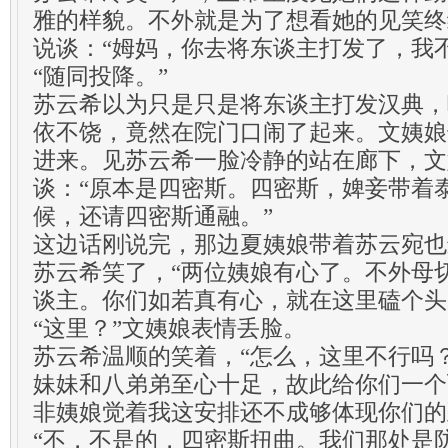
雅的样貌。不外就是为了想看她的见笑终
说谈：“姆妈，你去将东谈主打发了，我
“随同投降。”
苏云希以为只是只是将东谈主打发汉典，
依不饶，竟然在院门口闹了起来。文姨娘
进来。见苏云希一脸冷静的站在廊下，文
谈：“原本是四密斯。四密斯，婢妾带着
候，还请四密斯通融。”
这边话刚说完，那边夏姨娘带着苏云宛也
苏云希笑了，“两位姨娘有心了。不外母
谈主。你们如若真有心，就在这里磕个头
“这里？”文姨娘表情丢脸。
苏云希温顺的笑着，“怎么，这里不行吗
妹妹和八弟弟至心十足，故此给你们一个
非姨娘觉着我这安排还不成够体现你们的
“不，不是的，四密斯扭曲。我们那处是