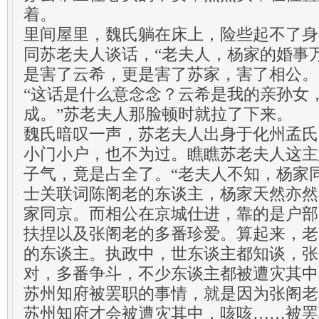
着。
里间屋里，魏氏躺在床上，险些起不了身
同苏老夫人谈话，“老夫人，杨家的婚事
是害了云希，更是害了苏家，害了相公。
“这话是什么意念念？云希是我的亲孙女
成。”苏老夫人那脸顿时就拉了下来。
魏氏暗叹一声，苏老夫人出身于化州孟氏
小门小户，也不为过。瞧瞧苏老夫人这主
子气，竟是占全了。“老夫人不知，杨家
士关联词陈阁老的东谈主，杨家天然亦然
家同京。而相公在京城仕进，靠的是户部
扶捏以及张阁老的多番珍爱。算起来，老
的东谈主。执政中，世东谈主都知谈，张
对，多番争斗，不少东谈主都被遭灾其中
苏州知府被罢职的事情，就是因为张阁老
苏州知府才会被遭灾其中，咳咳……被罢