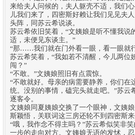
来给夫人问候的，夫人躯壳不适，我们心
儿我们来了，四密斯好赖让我们见见夫人
头阵，同苏云希说谈。
苏云希依旧笑着，“文姨娘是听不懂我说
适，未便见东谈主。”
“那……我们就在门外看一眼，看一眼就行
苏云希笑着，“我如若不清醒，今儿两位
闯？”
“不敢。”文姨娘照旧有点震惊。
“不敢就好。母亲的病需要静养，你们在
统。没别的事情，磕完头就走吧。”苏云
逐客令。
文姨娘同夏姨娘交换了一个眼神，文姨娘
斯颖悟，关联词这三房还轮不到四密斯来
“哦，我作念不得主吗？”苏云希似笑非
一步的走向对方。文姨娘无语的发怵，忍