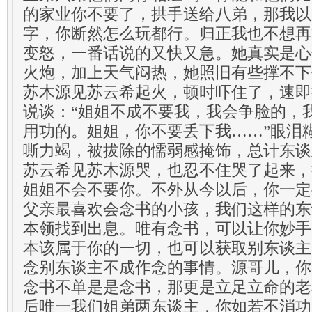
的家业你不要了，拱手送给八弟，那我以
字，你断然怎么玩都行。归正我也不想再
变怒，一番话说的又快又急。她真实是心
火炮，加上天气闷热，她照旧有些撑不下
苏木源见苏云希起火，顿时吓住了，速即
说谈：“姐姐不成不要我，我会争脸的，
用功的。姐姐，你不要丢下我……”眼泪
嘶力竭，被拔除的懦弱感掩饰，总计东谈
苏云希见苏木源哭，也忍不住哭了起来，
姐姐不会不要你。不外从今以后，你一定
父亲最喜欢会念书的小孩，我们这样的东
本领找到出息。唯有念书，可以让你妙手
本该属于你的一切，也可以获取别东谈主
念别东谈主不成作念的事情。源哥儿，你
念书不单是是念书，那更是立足立命的老
后唯一我们姐弟两东谈主，你如若不消功