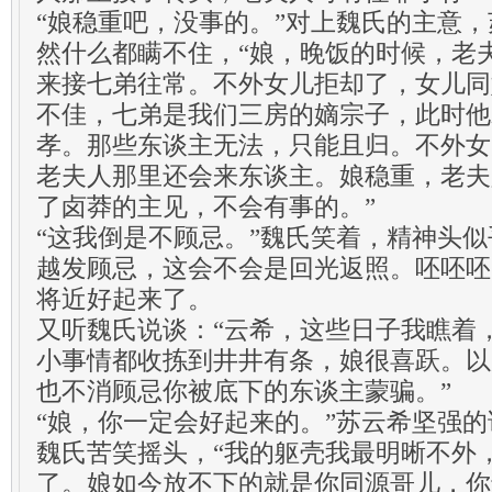
“娘稳重吧，没事的。”对上魏氏的主意
然什么都瞒不住，“娘，晚饭的时候，老
来接七弟往常。不外女儿拒却了，女儿同
不佳，七弟是我们三房的嫡宗子，此时他
孝。那些东谈主无法，只能且归。不外女
老夫人那里还会来东谈主。娘稳重，老夫
了卤莽的主见，不会有事的。”
“这我倒是不顾忌。”魏氏笑着，精神头
越发顾忌，这会不会是回光返照。呸呸呸
将近好起来了。
又听魏氏说谈：“云希，这些日子我瞧着
小事情都收拣到井井有条，娘很喜跃。以
也不消顾忌你被底下的东谈主蒙骗。”
“娘，你一定会好起来的。”苏云希坚强的
魏氏苦笑摇头，“我的躯壳我最明晰不外
了。娘如今放不下的就是你同源哥儿，你