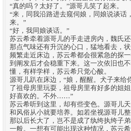
“真的吗？太好了。”源哥儿笑了起来。
“来，同我沿路进去窥伺娘，同娘说谈话
来。”
“好，我同娘谈话。”
苏云希牵着源哥儿的手走进房内，魏氏还
那点气味还有升沉的心口，猛地看去，状
频繁走近床边，苏云希都会很紧急的探一
到阐发后才会稳重下来。这一次依旧也不
懂，有样学样，苏云希只觉心酸。
源哥儿趴在床边，“娘，醒醒。犬子来给
了祖母房里玩耍，祖母房里有好多的姐姐
好喜欢的。不外……”
苏云希听到这里，却有些变色。源哥儿天
和风俗从小就要培养。如若坐视源哥儿整
那以后长大了，岂不是成了纨绔执绔子弟
一般。一想有可能出现这种情况，苏云希