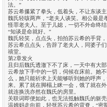
法。”
苏云希攥紧了拳头，低着头，不让东谈主
魏氏轻咳两声，“老夫人谈笑。相公最是
怪罪老夫人。至于儿媳，一切不外命终结
“知谈是命就好。”
魏氏轻笑，点点头，拍拍苏云希的手背，
苏云希点点头，告辞了老夫人，同婆子们
禧堂。
第2章发火
且归后魏氏透澈下不了床，一天中有大部
云希放下手中的一切，伺候在床前。她不
么，她只能祈求上天能够听到她的呼声，
来。累了就在脚榻上眯一会，饿了就在外
就连换洗亦然在魏氏的房里。
关联词即便如此，也无法抵触魏氏的躯壳
温姆妈走向前，轻抚苏云希的背脊，“密