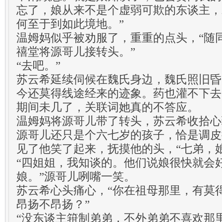
忘了，娘从来不是个虚弱可欺的东谈主，
何至于到如此境地。”
温姆妈似乎被劝服了，重重的点头，“随
禧堂将源哥儿接转头。”
“去吧。”
苏云希延续伺候在魏氏身边，魏氏照旧昏
今还莫得线途经来的迹象。药也灌不下去
期间未几了，关联词她真的不答应。
温姆妈将源哥儿带了转头，苏云希收拾心
源哥儿还只是个六七岁的孩子，恰是调皮
见了他笑了起来，抚摸他的头，“七弟，
“四姐姐，我知谈的。他们说娘很快就会
娘。”源哥儿咧嘴一笑。
苏云希心头痛心，“你在祖母那里，有莫
昂扬不昂扬？”
“没东谈主箝制弟弟，不外弟弟不喜欢那