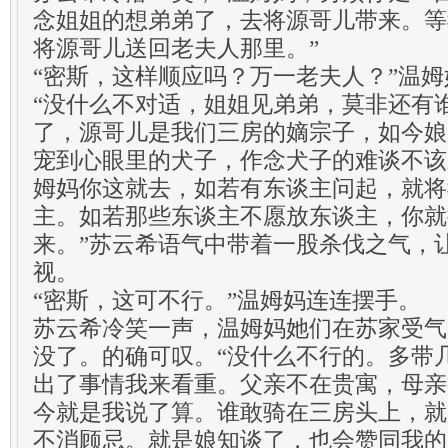
念姐姐的想弟弟了，去将源哥儿带来。等
将源哥儿送回老夫人那里。”
“密斯，这样顺应吗？万一老夫人？”温
“没什么不对适，姐姐见弟弟，莫非还有
了，源哥儿是我们三房的嫡宗子，如今娘
宠到心眼里的犬子，作念犬子的难谈不该
姆妈你这就去，如若有东谈主问起，就将
主。如若那些东谈主不愿放东谈主，你就
来。”苏云希语气中带着一股杀伐之气，
视。
“密斯，这可不行。”温姆妈连连摆手。
苏云希冷笑一声，温姆妈她们在苏家受气
没了。的确可叹。“没什么不行的。多带
出了事情我来看重。父亲不在贵寓，母亲
今就是我说了算。谁敢骑在三房头上，就
不消顾忌。就是娘知谈了，也会赞同我的