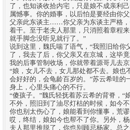
了，也知谈收拾内宅，只是娘不成亲利己
属憾事。你的婚事，以后怕是要经由你父
父亲此东谈主……你父亲为东谈主严格，
着干。至于老夫人那里，只消照着章程来
就手脚念没听见就行了。”
说到这里，魏氏喘了语气，“我照旧给你
了，我去了后，你父亲又在京城，这毕竟
我的后事管制收场，你就带着源哥儿去京
“娘，女儿不去，女儿那处都不去。娘也
会好好的，会龟龄百岁的。”苏云希哇的
身上，心里头痛心的不行。
“傻孩子。”魏氏轻抚着苏云希的背脊，“
不外，照旧到了油尽灯枯的时候，如今不
你也别太伤心了，娘能看到你懂事，荒谬
哎，终结，娘如今也帮不了你。另外，杨
夫人那里推脱了，你也别顾忌杨家。总之