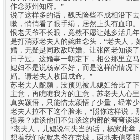
作念苏州知府。”
说了这样多的话，魏氏险些不成相沿下去
嗽，悄悄看了眼手绢，居然上头有血印。
恨老天爷不长眼，竟然不愿让她多活几年
是打消苏老夫人的婉曲念头，“老夫人，
婚，无疑是同政敌联婚。让张阁老知谈了
日子过。这婚事一朝定下，相公那里立马
媳妇不是说杨家不好，而是这样的情况下
婚。请老夫人收回成命。”
苏老夫人酡颜，没预见被儿媳妇给比了下
主意，再瞧瞧我方的主意，苏老夫人心里
真实颖悟，只能惜太颖悟了少量，经常少
老夫人拉不下这个脸来，“照你这样说，
提亲？难谈他们不知谈这内部的弯弯谈谈
“老夫人，儿媳说句失当的话，杨家此举
想着我们家就老爷在京城，两地来信要阻