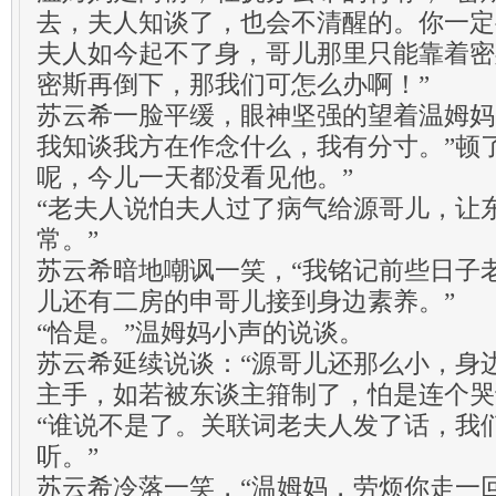
去，夫人知谈了，也会不清醒的。你一定
夫人如今起不了身，哥儿那里只能靠着密
密斯再倒下，那我们可怎么办啊！”
苏云希一脸平缓，眼神坚强的望着温姆妈
我知谈我方在作念什么，我有分寸。”顿
呢，今儿一天都没看见他。”
“老夫人说怕夫人过了病气给源哥儿，让
常。”
苏云希暗地嘲讽一笑，“我铭记前些日子
儿还有二房的申哥儿接到身边素养。”
“恰是。”温姆妈小声的说谈。
苏云希延续说谈：“源哥儿还那么小，身
主手，如若被东谈主箝制了，怕是连个哭
“谁说不是了。关联词老夫人发了话，我
听。”
苏云希冷落一笑，“温姆妈，劳烦你走一