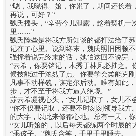
“嗯，我晓得。娘，你累了，期间还长着
再说，可好？”
魏氏摇头，“辛劳今儿泄露，趁着契机一
里……”
魏氏险些是将我方所知谈的都打法给了苏
记在了心里。说到终末，魏氏照旧困顿不
强撑着说完终末的话，她怕这回不说完，
“云希，你要铭记，木秀于林风必摧之。
候技能过于浓烈了点。你要学会柔能克刚
凡事不动样貌，谋定尔后动。唯有如此，
步，才不至于将我方逼入绝境。”
苏云希凝视心头，“女儿记取了，女儿不
“你不仅要记取，还要不时刻刻领导我方
的大字，以此来修都心地。总有一天，你
“女儿听娘的，以后每天都练两个时辰的大
“乖孩子。”魏氏含笑，千里千里睡去。