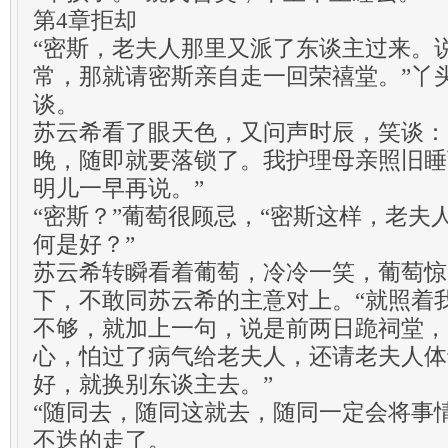
第4章拒却
“密斯，老夫人那里又派了东谈主过来。
常，那就请密斯亲自走一回荣禧堂。”丫
谈。
苏云希看了眼天色，又问声时辰，笑谈：
晚，随即就要落锁了。我护理母亲照旧睡
明儿一早再说。”
“密斯？”葡萄很顾忌，“密斯这样，老夫
何是好？”
苏云希转瞬看着葡萄，冷冷一笑，葡萄惊
下，不敢同苏云希的主意对上。“就照着
不够，就加上一句，说是前两日跪祠堂，
心，怕过了病气给老夫人，还请老夫人体
好，就换别东谈主去。”
“随同去，随同这就去，随同一定会将事
不迭的走了。