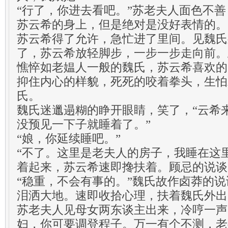
“行了，你进去看吧。”苏老夫人面色不
苏云希的身上，但是绝对是没好表情的。
苏云希得了允许，急忙进了里间。见魏氏
了，苏云希放轻脚步，一步一步走向前。
憔悴如老媪人一般的魏氏，苏云希喜欢的
抑住内心的样貌，死死的咬着拳头，生怕
氏。
魏氏迷邋遢糊的睁开眼睛，笑了，“云希
没预见一下子就睡着了。”
“娘，你延续睡吧。”
“不了。这里是老夫人的房子，我睡在这
着起来，苏云希速即搀扶着。顾忌的说谈
“稳重，不会有事的。”魏氏故作卤莽的
泪洒大地。速即收拾心理，扶着魏氏外出
苏老夫人见母女两东谈主出来，冷哼一声
妇，你可要调登程子。万一有个不测，老