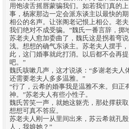
用饱读舌摇唇蒙骗我们。如若我们真的上
事，杨家那边一定会派东谈主以最快的期
相公的名声。让张阁老记恨上相公。老夫
我们绝对不成受骗。”魏氏一番言辞，掷
苏老夫人愈加委曲了，魏氏这是拐着弯说
浅。想想的确气东谈主。苏老夫人摆手，
此，这门婚事就此打消。以后都不会再提
吧。”
魏氏咳嗽几声，这才说谈：“多谢老夫人
还需要老夫人多多温雅。”
“行了，云希的婚事我是温雅不来。归正
神。”苏老夫人有些小性子。
魏氏苦笑一声，就她这躯壳，那处撑获取
想想可真不答应。
苏老夫人刚一从里间出来，苏云希就孔殷
人，我娘她？”