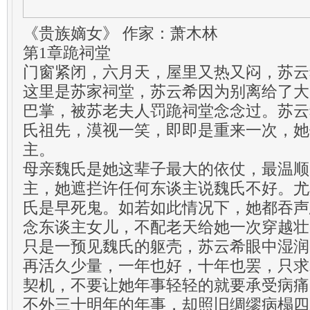
《贵族嫡女》 作家：萧木林
第1章跪祠堂
门窗紧闭，六月天，屋里又热又闷，苏云
这里是苏家祠堂，苏云希因为别离给了大
巴掌，被苏老夫人罚跪祠堂念念过。苏云
氏祖先，漠视一笑，即即是重来一次，她
主。
母亲魏氏是她这辈子最大的依仗，最温顺
主，她遮拦许任何东谈主说魏氏不好。尤
氏是早死鬼。如若如此情况下，她都吞声
念东谈主女儿，不配老天给她一次穿越壮
只是一预见魏氏的躯壳，苏云希眼中湿润
再活久少量，一年也好，十年也罢，只求
契机，不要让她年事轻轻的就要承受病痛
不外三十明年的年事，却照旧绸缪病榻四