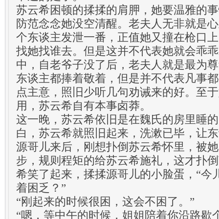
苏云希困顿的揉揉的肩胛，她要温雅的事
防范念念她没空清醒。老夫人无非就是心
个东谈主发泄一番，正值她又撞在枪口上
找她找谁去。但是这并不代表她就会乖乖
中，自老爷子没了后，老夫人就是最为尊
东谈主都捧着敬着，但是并不代表凡事都
点主意，照旧少听几句劝诫来的好。至于
用，苏云希自有本事卤莽。
这一晚，苏云希依旧是在魏氏的房里睡的
白，苏云希就照旧起来，洗漱已毕，让东
源哥儿来后，刚想扑倒苏云希怀里，被她
步，规则程矩的给苏云希施礼，这才扑倒
希笑了起来，揉揉源哥儿的小脸蛋，“今
着困乏？”
“刚起来的时候很困，这会不困了。”
“嗯，等中午的时候，姐姐陪着你沿路歇