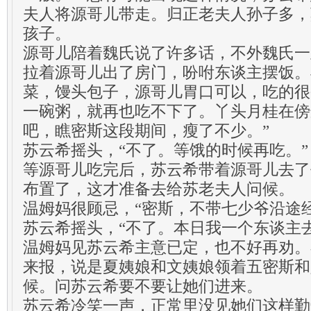
夫人将源哥儿带走。归正老夫人孙子多，
孩子。
源哥儿陪着魏氏说了许多话，不外魏氏一
拉着源哥儿出了房门，吩咐东谈主摆饭。
菜，馒头包子，源哥儿胃口可以，吃的很
一碗粥，就再也吃不下了。丫头月桂在傍
吧，瞧密斯这段期间，瘦了不少。”
苏云希摇头，“不了。等饿的时候再吃。”
等源哥儿吃完后，苏云希带着源哥儿去了
布置了，这才准备去给苏老夫人问候。
温姆妈很顾忌，“密斯，不带七少爷沿途
苏云希摇头，“不了。本日我一个东谈主
温姆妈见苏云希主意已定，也不好再劝。
来报，说是夏姨娘和文姨娘领着五密斯和
候。问苏云希要不要让她们进来。
苏云希冷笑一声，正常里没见她们这样勤