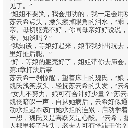
见了。”
“姐姐不要哭，我会用功的，我一定会用功
苏云希点头，撇头擦掉眼角的泪水，“乖
亲。母切躯壳不好，你同母亲好好说说，
来。知谈吗？”
“我知谈，等娘好起来，娘带我外出玩去
里好扯后腿。”
“好，等娘的躯壳好了，姐姐带你去庙会。
第3章打法后事
苏云希一刹惊醒，望着床上的魏氏，“娘
魏氏浅笑点头，轻抚苏云希的头发，“云
“女儿不努力。娘可有合计好少量？”苏
魏丧暗叹一声，自从她病后，云希好似通
动承担起本该由她承担的连累，启动学着
一想，魏氏又是喜跃又是心酸。“云希，
人那里接了转头，老夫人可有怪罪于你？