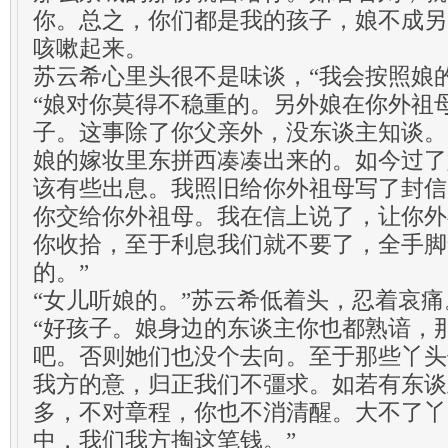
你。总之，你们都是我的孩子，娘不成另
咳嗽起来。
苏云希心里头很不是味谈，“我会按照娘
“娘对你莫得不稳重的。另外娘在你外祖
子。这事除了你父亲外，没东谈主知谈。
娘的嫁妆里东拼西凑凑出来的。如今过了
该有些出息。我照旧给你外祖母写了封信
你交给你外祖母。我在信上说了，让你外
你收拾，至于利息我们就不要了，全手脚
的。”
“女儿听娘的。”苏云希低着头，忍着哀痛
“好孩子。娘身边的东谈主你也都熟谙，
吧。否则她们也没个去向。至于那些丫头
我方的意，归正我们不彊求。如若有东谈
多，不对章程，你也不消清醒。大不了丫
中，我们我方掏这笔钱。”