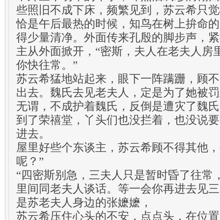
些照旧不成下床，频繁见到，苏云希只觉
恰是午后最热的时候，知鸟在树上拚命的
得少量清净。外面传来孔殷的脚步声，紧
主从外面掀开，“密斯，夫人在老夫人房
你快往常。”
苏云希猛地站起来，眼下一阵蹒跚，顾不
出去。魏氏去见老夫人，定是为了她被罚
无谓，不成护着魏氏，反倒是遭灾了魏氏
到了荣禧堂，丫头们也没拦着，也没说要
进去。
屋里好些个东谈主，苏云希顾不得其他，
呢？”
“四密斯别急，三夫人只是暂时昏了往常
里间同老夫人谈话。等一会你再进去见三
是苏老夫人身边的张嬷嬷，
苏云希压住心头的不安，点点头，在位置