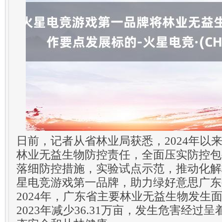
日前，记者从省林业局获悉，2024年以
林业无益生物防控责任，全面压实防控包
落细防控措施，实验试点示范，推动化解
星电竞游戏第一品牌，助力绿好意思广东
2024年，广东省主要林业无益生物发生面积
2023年减少36.31万亩，发生危害经过