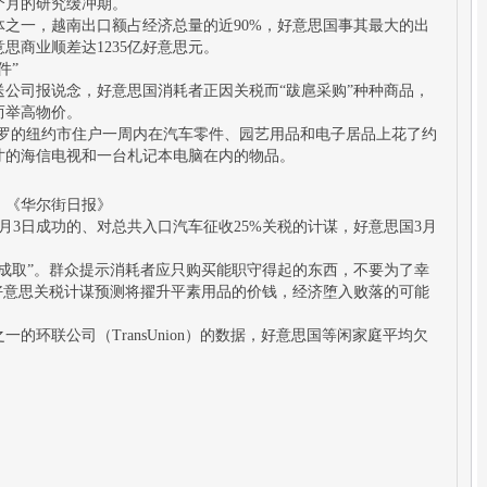
个月的研究缓冲期。
一，越南出口额占经济总量的近90%，好意思国事其最大的出
意思商业顺差达1235亿好意思元。
件”
公司报说念，好意思国消耗者正因关税而“跋扈采购”种种商品，
而举高物价。
的纽约市住户一周内在汽车零件、园艺用品和电子居品上花了约
英寸的海信电视和一台札记本电脑在内的物品。
。《华尔街日报》
3日成功的、对总共入口汽车征收25%关税的计谋，好意思国3月
取”。群众提示消耗者应只购买能职守得起的东西，不要为了幸
好意思关税计谋预测将擢升平素用品的价钱，经济堕入败落的可能
环联公司（TransUnion）的数据，好意思国等闲家庭平均欠