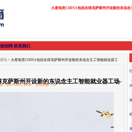
火星电竞CHINA包括在得克萨斯州开设新的东说念主
在线招聘
联系我们
资讯
> 火星电竞CHINA包括在得克萨斯州开设新的东说念主工智能就业器工
行
在得克萨斯州开设新的东说念主工智能就业器工场-
：2025-08-22 09:00 点击次数：90
火
星电竞·(CHINA)官方网站
府
并