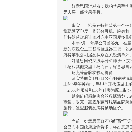
好意思国消耗者：我的苹果手机照旧
元去买一部苹果手机。
事实上，恰是在特朗普第一个任期
娩飘荡至印度，将部分耳机、腕表和
但特朗普政府计较对东南亚国度多量征
本年2月，苹果公司曾答允，在翌日
新的东说念主工智能就业器工场，以
府将苹果公司居品抹杀在关税清单外
好意思国资深股票分析师 丹・艾夫
工场和其他类型工场而言，好意思国
耐克等品牌将被动提价
证实特朗普4月2日公布的关税清单
上的“平等关税”，手脚全球供应链上
一2.5%的服装和1%的鞋类为原土
越南纺织服装协会的数据清楚，202
市集，耐克、露露乐蒙等服装品牌跨越
施行，这些服装品牌将被动提价。
当前，好意思国政府的所谓“平等关
会已向本国政府建议肯求，将好意思国