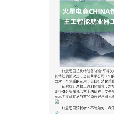
好意思国总统特朗普晓谕“平等关税
彭博社的报说念，当前苹果公司90%
面对一个笨重的选用：是自行消化关
证实投行摩根士丹利的测算，对华加
则征引分析东说念主士的话称，要是苹果公
意思零卖价将从当前的1599好意思元高
好意思国消耗者：不管如何，我不会